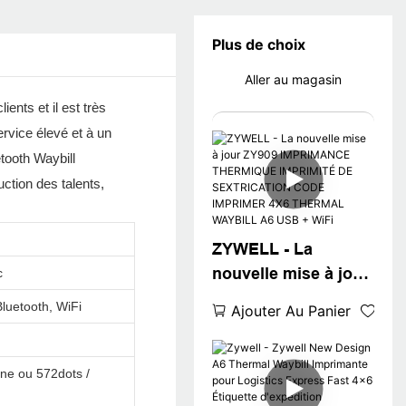
Plus de choix
Aller au magasin
ients et il est très
ervice élevé et à un
tooth Waybill
uction des talents,
ZYWELL - La
nouvelle mise à jour
c
ZY909 IMPRIMANCE
luetooth, WiFi
Ajouter Au Panier
THERMIQUE
IMPRIMITÉ DE
SEXTRICATION
gne ou 572dots /
CODE IMPRIMER