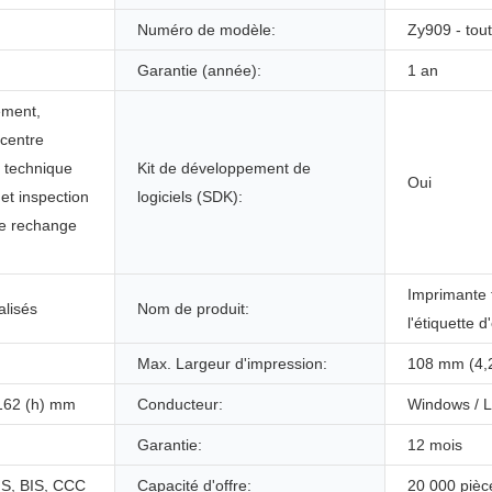
Numéro de modèle:
Zy909 - tout
Garantie (année):
1 an
ement,
 centre
t technique
Kit de développement de
Oui
 et inspection
logiciels (SDK):
de rechange
Imprimante 
lisés
Nom de produit:
l'étiquette 
Max. Largeur d'impression:
108 mm (4,2
x162 (h) mm
Conducteur:
Windows / L
Garantie:
12 mois
S, BIS, CCC
Capacité d'offre:
20 000 pièc