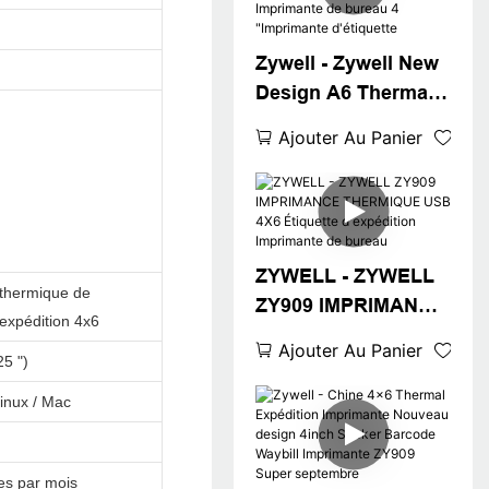
4X6 THERMAL
WAYBILL A6 USB +
Zywell - Zywell New
WiFi
Design A6 Thermal
Waybill Imprimante
Ajouter Au Panier
pour Logistics
Express Fast 4x6
Étiquette
d'expédition
Imprimante de
ZYWELL - ZYWELL
thermique de
bureau 4
ZY909 IMPRIMANCE
d'expédition 4x6
"Imprimante
THERMIQUE USB
Ajouter Au Panier
d'étiquette
5 ")
4X6 Étiquette
d'expédition
inux / Mac
Imprimante de
bureau
es par mois