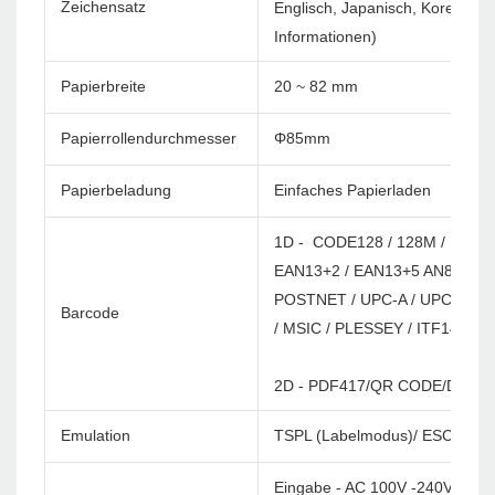
Zeichensatz
Englisch, Japanisch, Korea usw
Informationen)
Papierbreite
20 ~ 82 mm
Papierrollendurchmesser
Φ85mm
Papierbeladung
Einfaches Papierladen
1D - CODE128 / 128M / EAN12
EAN13+2 / EAN13+5 AN8 / EAN
POSTNET / UPC-A / UPCA+2 / 
Barcode
/ MSIC / PLESSEY / ITF14 / E
2D - PDF417/QR CODE/DATA 
Emulation
TSPL (Labelmodus)/ ESC/ POS
Eingabe - AC 100V -240V/60 H