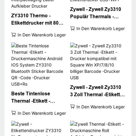
Zywell - Zywell Zy3310
ZY3310 Thermo -
Populär Thermals -
Etikettdrucker mit 80
Etikett Drucker
In Den Warenkorb Legen
mm 3 -Zoll -
Thermaldrucker POS
In Den Warenkorb Legen
Etikettenbarcode -
80 mm 3 "Thermo -
Drucker USB -Port WiFi
Etikettdrucker
Interpackaging Label
USB+WiFi
Aufkleber Drucker
Zywell - Zywell Zy3310
Beste Tintenlose
3 Zoll Thermal -Etikett -
Thermal -Etikett -
Drucker kompatibel mit
In Den Warenkorb Legen
Druckermaschine
Square Win XP/7/8/10
In Den Warenkorb Legen
Android IOS System
billiger Barcode -
ZY3310 Bluetooth
Drucker USB
Sticker Barcode QR -