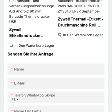
Code -Drucker USB+Rs
Zywell Thermal -Etikett -
Druckmaschine Roll
Zywell -
Aufkleber
In Den Warenkorb Legen
Etikettendrucker
Druckerprodukte Preis
ZY3310 für Transport-
BARCODE PRINTER
In Den Warenkorb Legen
und
ZY3310 UPER
Verpackungsbezeichnu
Senden Sie Ihre Anfrage
September
ngen iOS Android 80
mm Barcode
Name
Thermaldrucker USB
E-Mail
Telefon/WhatsApp/Skype
+1
Name Der Firma