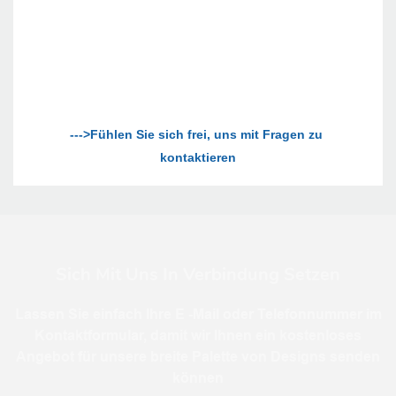
--->Fühlen Sie sich frei, uns mit Fragen zu 
Sich Mit Uns In Verbindung Setzen
Lassen Sie einfach Ihre E -Mail oder Telefonnummer im
Kontaktformular, damit wir Ihnen ein kostenloses
Angebot für unsere breite Palette von Designs senden
können