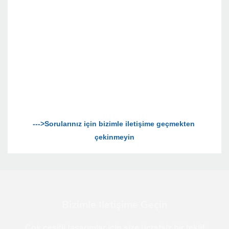
--->Sorularınız için bizimle iletişime geçmekten 
Bizimle Iletişime Geçin
Çok çeşitli tasarımlar için size ücretsiz bir teklif