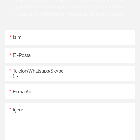
gönderebilmemiz için e -postanızı veya telefon
numaranızı iletişim formunda bırakmanız yeterli
Isim
E -posta
Telefon/Whatsapp/Skype
+1
Firma Adı
Içerik