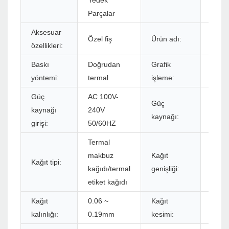
Yedek
Parçalar
Aksesuar
Profe
Özel fiş
Ürün adı:
özellikleri:
etiket
Baskı
Doğrudan
Grafik
BMP/P
yöntemi:
termal
işleme:
Güç
AC 100V-
Güç
kaynağı
240V
DC 2
kaynağı:
girişi:
50/60HZ
Termal
makbuz
Kağıt
Kağıt tipi:
48m
kağıdı/termal
genişliği:
etiket kağıdı
Kağıt
0.06 ~
Kağıt
Manu
kalınlığı:
0.19mm
kesimi: