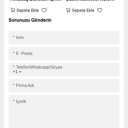
Etiket Yazıcı ZY3310
Çıkartma Ürünleri Fiyat
Sepete Ekle
Sepete Ekle
iOS Android 80mm
Tag Barkod Yazıcı
Barkod Termal Yazıcı
ZY3310 UPER Eylül
Sorunuzu Gönderin
USB
Isim
E -posta
Telefon/Whatsapp/Skype
+1
Firma Adı
Içerik