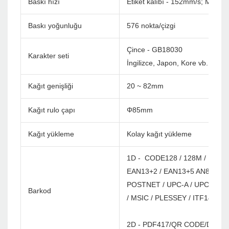
Baskı hızı
Etiket kalıbı - 152mm/s; Makbu
Baskı yoğunluğu
576 nokta/çizgi
Çince - GB18030
Karakter seti
İngilizce, Japon, Kore vb. Özel (
Kağıt genişliği
20 ~ 82mm
Kağıt rulo çapı
Φ85mm
Kağıt yükleme
Kolay kağıt yükleme
1D - CODE128 / 128M / EAN12
EAN13+2 / EAN13+5 AN8 / EAN
POSTNET / UPC-A / UPCA+2 / 
Barkod
/ MSIC / PLESSEY / ITF14 / E
2D - PDF417/QR CODE/DATA 