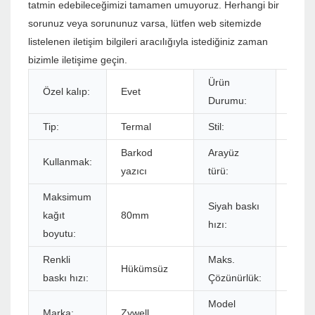
tatmin edebileceğimizi tamamen umuyoruz. Herhangi bir
sorunuz veya sorununuz varsa, lütfen web sitemizde
listelenen iletişim bilgileri aracılığıyla istediğiniz zaman
bizimle iletişime geçin.
Ürün
Özel kalıp:
Evet
Stok
Durumu:
Tip:
Termal
Stil:
Siyah
Barkod
Arayüz
Kullanmak:
USB
yazıcı
türü:
Maksimum
Siyah baskı
kağıt
80mm
152m
hızı:
boyutu:
Renkli
Maks.
Hükümsüz
576do
baskı hızı:
Çözünürlük:
Model
Marka:
Zywell
ZY60