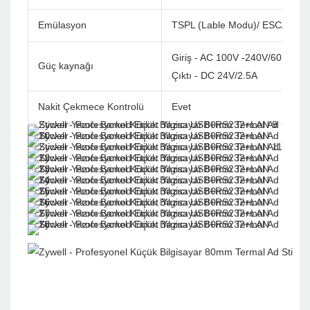
Emülasyon
TSPL (Lable Modu)/ ESC/ POS
Giriş - AC 100V -240V/60Hz
Güç kaynağı
Çıktı - DC 24V/2.5A
Nakit Çekmece Kontrolü
Evet