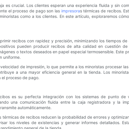
caja es crucial. Los clientes esperan una experiencia fluida y sin co
nte el proceso de pago son las
impresora
s térmicas de recibos. Es
 minoristas como a los clientes. En este artículo, exploraremos cóm
imir recibos con rapidez y precisión, minimizando los tiempos de e
ositivos pueden producir recibos de alta calidad en cuestión de s
imágenes o textos deseados en papel especial termosensible. Este pr
n uniforme.
velocidad de impresión, lo que permite a los minoristas procesar las
ntribuye a una mayor eficiencia general en la tienda. Los minorist
n el proceso de pago.
cibos es su perfecta integración con los sistemas de punto de 
zando una comunicación fluida entre la caja registradora y la imp
 transmite automáticamente.
s térmicas de recibos reducen la probabilidad de errores y optimizan
visar los niveles de existencias y generar informes detallados. Es
 rendimiento general de la tienda.