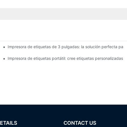
Impresora de etiquetas de 3 pulgadas: la solución perfecta pa
tiquetas de 4 pulgadas que debes conocer en 2025
queña empresa
Impresora de etiquetas portátil: cree etiquetas personalizadas f
ETAILS
CONTACT US