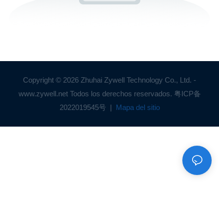
Copyright © 2026 Zhuhai Zywell Technology Co., Ltd. -
www.zywell.net Todos los derechos reservados.
粤ICP备
2022019545号
|
Mapa del sitio