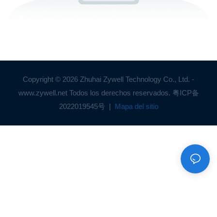
Copyright © 2026 Zhuhai Zywell Technology Co., Ltd. -
www.zywell.net Todos los derechos reservados.
粤ICP备
2022019545号
|
Mapa del sitio