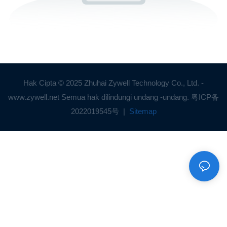
Hak Cipta © 2025 Zhuhai Zywell Technology Co., Ltd. -
www.zywell.net Semua hak dilindungi undang -undang.
粤ICP备
2022019545号
|
Sitemap