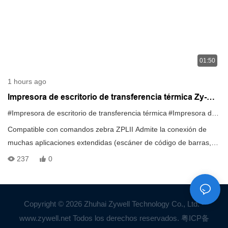
01:50
1 hours ago
Impresora de escritorio de transferencia térmica Zy-
4603
#Impresora de escritorio de transferencia térmica
#Impresora de etiqueta de transferencia térmica
Compatible con comandos zebra ZPLII Admite la conexión de
muchas aplicaciones extendidas (escáner de código de barras,
báscula electrónica, etc.) Memoria grande: 32M + 32M (estándar)
237
0
128M + 128M ((expansión)
Copyright © 2026 Zhuhai Zywell Technology Co., Ltd. -
www.zywell.net Todos los derechos reservados.
粤ICP备