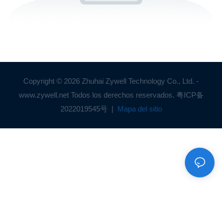
Copyright © 2026 Zhuhai Zywell Technology Co., Ltd. -
www.zywell.net Todos los derechos reservados.
粤ICP备
2022019545号
|
Mapa del sitio