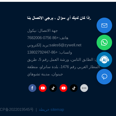
إذا كان لديك أي سؤال ، يرجى الاتصال بنا.
جهة الاتصال: نيكول
هاتف:+86 0756-7682006
sales6@zywell.net
بريد إلكتروني:
واتساب: +86-13802792447
العنوان: الطابق الثامن، ورشة العمل رقم 5، طريق
المطار الغربي رقم 1476، بلدة سانزاو، منطقة
جينوان، مدينة تشوهاي
خريطة sitemap
|
CP备2022019545号