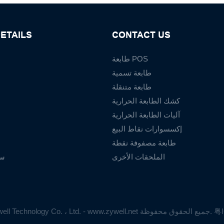
ETAILS
CONTACT US
طابعة POS
طابعة تسمية
طابعة متنقلة
كشك الطابعة الحرارية
آليات الطابعة الحرارية
إكسسوارات نقاط البيع
طابعة مصفوفة نقطة
الملحقات الأخرى
سي
粤I
حقوق الطبع والنشر © 2025 Zhuhai Zywell Technology Co. ، Ltd. - www.zywell.net جميع الحقوق محفوظة.