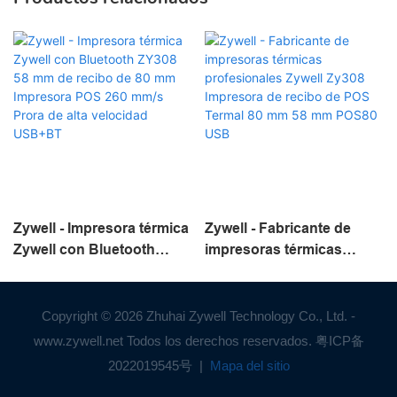
Zywell - Impresora térmica
Zywell - Fabricante de
Zywell con Bluetooth
impresoras térmicas
ZY308 58 mm de recibo de
profesionales Zywell
80 mm Impresora POS 260
Zy308 Impresora de recibo
mm/s Prora de alta
de POS Termal 80 mm 58
Copyright © 2026 Zhuhai Zywell Technology Co., Ltd. -
velocidad USB+BT
mm POS80 USB
www.zywell.net Todos los derechos reservados.
粤ICP备
2022019545号
|
Mapa del sitio