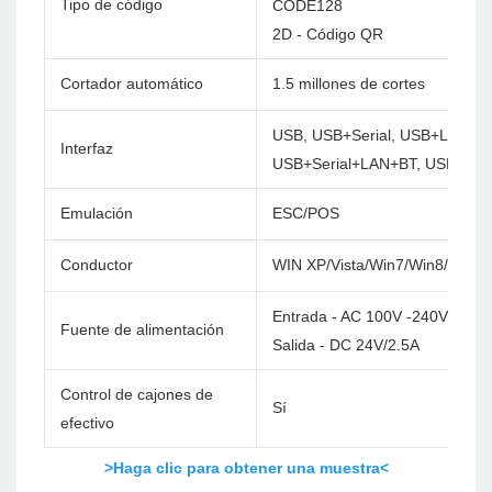
Tipo de código
CODE128
2D - Código QR
Cortador automático
1.5 millones de cortes
USB, USB+Serial, USB+LAN, U
Interfaz
USB+Serial+LAN+BT, USB+Ser
Emulación
ESC/POS
Conductor
WIN XP/Vista/Win7/Win8/Win1
Entrada - AC 100V -240V/60Hz
Fuente de alimentación
Salida - DC 24V/2.5A
Control de cajones de
Sí
efectivo
>Haga clic para obtener una muestra<