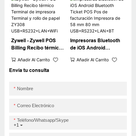
herramientas de
aplicaciones de
controladores Paper
USB+Wifi
Zywell - Zywell POS
Impresoras Bluetooth
Billing Recibo térmico
de iOS Android
Terminal de impresora
Bluetooth Ticket POS
Añadir Al Carrito
Añadir Al Carrito
Terminal y rollo de
Pos de facturación
papel ZY308
Impresora de 58 mm 80
Envía tu consulta
USB+RS232+LAN+WiFi
mm
USB+RS232+LAN+BT
Nombre
Correo Electrónico
Teléfono/whatsapp/skype
+1