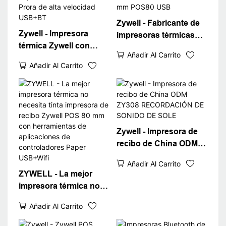
Zywell - Fabricante de
Zywell - Impresora
impresoras térmicas
térmica Zywell con
profesionales Zywell
Añadir Al Carrito
Bluetooth ZY308 58
Zy308 Impresora de
Añadir Al Carrito
mm de recibo de 80 mm
recibo de POS Termal
Impresora POS 260
80 mm 58 mm POS80
mm/s Prora de alta
USB
velocidad USB+BT
Zywell - Impresora de
recibo de China ODM
ZY308 RECORDACIÓN
Añadir Al Carrito
DE SONIDO DE SOLE
ZYWELL - La mejor
impresora térmica no
necesita tinta
Añadir Al Carrito
impresora de recibo
Zywell POS 80 mm con