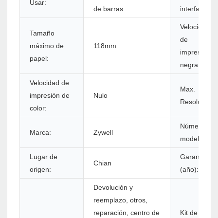
Usar:
de barras
interfaz:
Velocidad
Tamaño
de
máximo de
118mm
impresión
papel:
negra:
Velocidad de
Max.
impresión de
Nulo
Resolución:
color:
Número de
Marca:
Zywell
modelo:
Lugar de
Garantía
Chian
origen:
(año):
Devolución y
reemplazo, otros,
reparación, centro de
Kit de