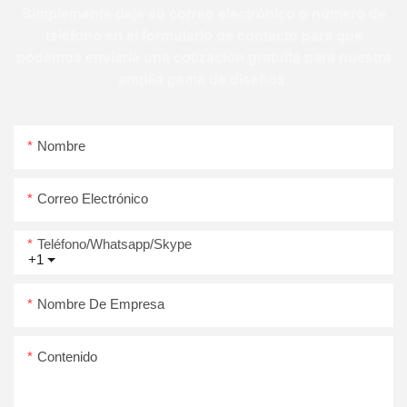
Simplemente deje su correo electrónico o número de
teléfono en el formulario de contacto para que
podamos enviarle una cotización gratuita para nuestra
amplia gama de diseños.
Nombre
Correo Electrónico
Teléfono/whatsapp/skype
+1
Nombre De Empresa
Contenido