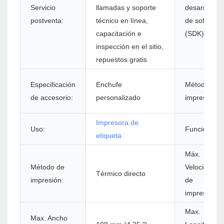
Servicio
llamadas y soporte
desarrollo
postventa:
técnico en línea,
de software
capacitación e
(SDK):
inspección en el sitio,
repuestos gratis
Especificación
Enchufe
Método de
de accesorio:
personalizado
impresión:
Impresora de
Uso:
Función:
etiqueta
Máx.
Método de
Velocidad
Térmico directo
impresión:
de
impresión:
Max.
Max. Ancho