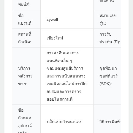
ปณิธาน:
พิมพ์สี:
ชื่อ
หมายเลข
zywell
แบรนด์:
รุ่น:
สถานที่
การรับ
เชียงใหม่
กำเนิด:
ประกัน (ปี):
การส่งคืนและการ
แทนที่คนอื่น ๆ
บริการ
ซ่อมแซมศูนย์บริการ
ชุดพัฒนา
หลังการ
และการสนับสนุนทาง
ซอฟต์แวร์
ขาย:
เทคนิคออนไลน์การฝึก
(SDK):
อบรมและการตรวจ
สอบในสถานที่
ข้อ
กำหนด
ปลั๊กแบบกำหนดเอง
วิธีการพิมพ์:
อุปกรณ์