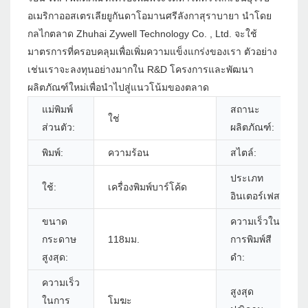
อเมริกาออสเตรเลียยูกันดาโอมานศรีลังกาสุราบายา นำโดย
กลไกตลาด Zhuhai Zywell Technology Co. , Ltd. จะใช้
มาตรการที่ครอบคลุมเพื่อเพิ่มความแข็งแกร่งของเรา ตัวอย่าง
เช่นเราจะลงทุนอย่างมากใน R&D โครงการและพัฒนา
ผลิตภัณฑ์ใหม่เพื่อนำไปสู่แนวโน้มของตลาด
แม่พิมพ์
สถานะ
ใช่
ส่วนตัว:
ผลิตภัณฑ์:
พิมพ์:
ความร้อน
สไตล์:
ประเภท
ใช้:
เครื่องพิมพ์บาร์โค้ด
อินเตอร์เฟส:
ขนาด
ความเร็วใน
กระดาษ
118มม.
การพิมพ์สี
สูงสุด:
ดำ:
ความเร็ว
สูงสุด
ในการ
โมฆะ