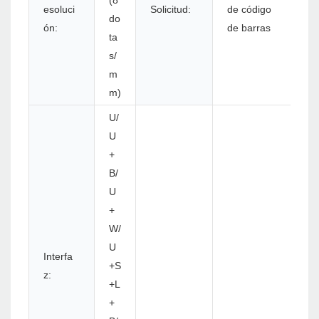
(8
esoluci
Solicitud:
de código
do
ón:
de barras
ta
s/
m
m)
U/
U
+
B/
U
+
W/
U
Interfa
+S
z:
+L
+