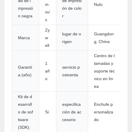
ad de i
de impresi
m
Nulo
mpresió
ón de colo
m/
n negra
r
s
Zy
lugar de o
Guangdon
Marca
w
rigen
g, China
ell
Centro de l
1
lamadas y
Garantí
servicio p
añ
soporte téc
a (año)
ostventa
o
nico en lín
ea
Kit de d
esarroll
especifica
Enchufe p
o de sof
Sí
ción de ac
ersonaliza
tware
cesorio
do
(SDK):