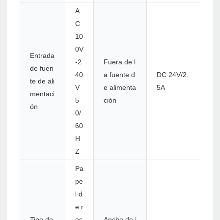
A
C
10
0V
Entrada
-2
Fuera de l
de fuen
40
a fuente d
DC 24V/2.
te de ali
V
e alimenta
5A
mentaci
5
ción
ón
0/
60
H
Z
Pa
pe
l d
e r
Tipo de
ec
Ancho de i