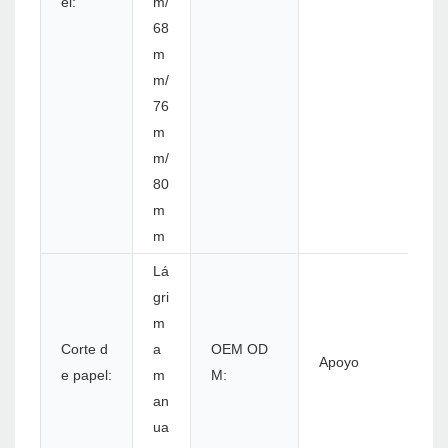
el:
m/
68
m
m/
76
m
m/
80
m
m
Lá
gri
m
Corte d
a
OEM OD
Apoyo
e papel:
m
M:
an
ua