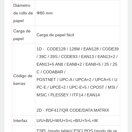
Diámetro
de rollo de
Φ80 mm
papel
Carga de
Carga de papel fácil
papel
1D - CODE128 / 128M / EAN128 / CODE39
/ 39C / 39S / CODE93 / EAN13 / EAN13+2 /
EAN13+5 AN8 / EAN8+2 / EAN8+5 / 25 / 25
C / CODABAR /
Código de
POSTNET / UPC-A / UPCA+2 / UPCA+5 / U
barras
PC-E / UPCE+2 / UPC-E+5 / CPOST / MSI /
MSIC / PLESSEY / ITF14 / EAN14
2D - PDF417/QR CODE/DATA MATRIX
Interfaz
U/U+B/U+W/U+S+L+B/U+S+L+W
TSPL (modo lable)/ ESC/ POS (modo de re