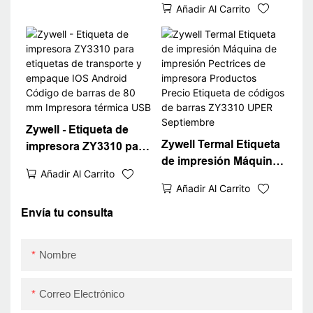
Añadir Al Carrito
compatible con Square
ZY3310 Bluetooth
Win XP/7/8/10
Sticker Barcode Printer
Impresora de código de
Código QR USB+RS
barras barato USB
Zywell - Etiqueta de
Zywell Termal Etiqueta
impresora ZY3310 para
de impresión Máquina
etiquetas de transporte
Añadir Al Carrito
de impresión Pectrices
y empaque IOS
Añadir Al Carrito
de impresora
Android Código de
Productos Precio
Envía tu consulta
barras de 80 mm
Etiqueta de códigos de
Impresora térmica USB
barras ZY3310 UPER
Nombre
Septiembre
Correo Electrónico