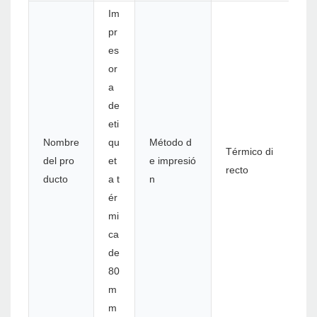
Im
pr
es
or
a
de
eti
Nombre
qu
Método d
Térmico di
del pro
et
e impresió
recto
ducto
a t
n
ér
mi
ca
de
80
m
m