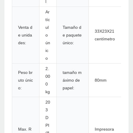
l
Ar
tíc
Venta d
ul
Tamaño d
33X23X21
e unida
o
e paquete
centímetro
des:
ún
único:
ic
o
2.
Peso br
tamaño m
00
uto únic
áximo de
80mm
0
o:
papel:
kg
20
3
D
PI
Max. R
Impresora