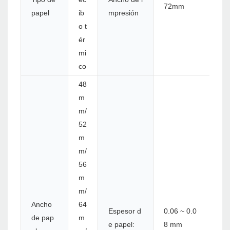
72mm
papel
ib
mpresión
o t
ér
mi
co
48
m
m/
52
m
m/
56
m
m/
Ancho
64
Espesor d
0.06 ~ 0.0
de pap
m
e papel:
8 mm