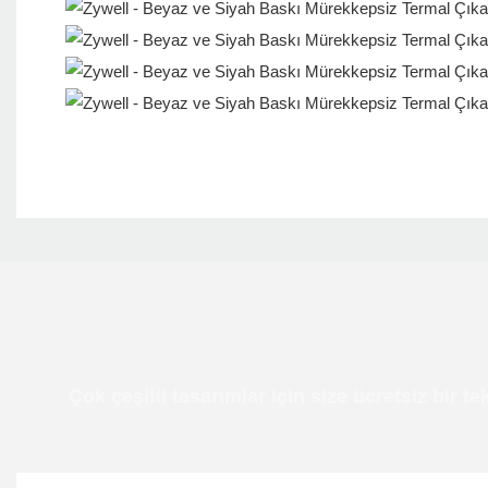
Çok çeşitli tasarımlar için size ücretsiz bir 