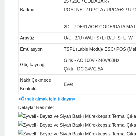
25 / 25C / CODABAR /
Barkod
POSTNET / UPC-A / UPCA+2 / UPCA
2D - PDF417/QR CODE/DATA MAT
Arayüz
U/U+B/U+W/U+S+L+B/U+S+L+W
Emülasyon
TSPL (Lable Modu)/ ESC/ POS (Ma
Giriş - AC 100V -240V/60Hz
Güç kaynağı
Çıktı - DC 24V/2.5A
Nakit Çekmece
Evet
Kontrolü
>Örnek almak için tıklayın<
Detaylar Resimler