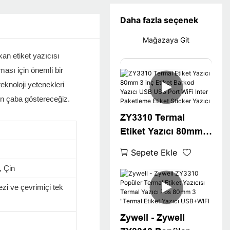
Daha fazla seçenek
Mağazaya Git
an etiket yazıcısı
ması için önemli bir
eknoloji yetenekleri
çin çaba göstereceğiz.
ZY3310 Termal
Etiket Yazıcı 80mm 3
inç Etiket Barkod
Sepete Ekle
Yazıcı USB USB Port
 Çin
WiFi Inter Paketleme
Etiket Sticker Yazıcı
zi ve çevrimiçi tek
Zywell - Zywell