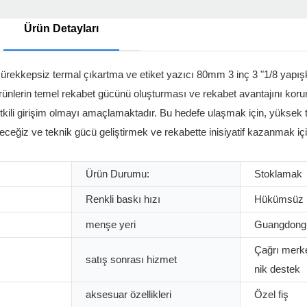
Ürün Detayları
rekkepsiz termal çıkartma ve etiket yazıcı 80mm 3 inç 3 "1/8 yapışk
, ürünlerin temel rekabet gücünü oluşturması ve rekabet avantajını koru
tkili girişim olmayı amaçlamaktadır. Bu hedefe ulaşmak için, yüksek t
edeceğiz ve teknik gücü geliştirmek ve rekabette inisiyatif kazanmak i
Ürün Durumu:
Stoklamak
Renkli baskı hızı
Hükümsüz
menşe yeri
Guangdong,
Çağrı merke
satış sonrası hizmet
nik destek
aksesuar özellikleri
Özel fiş