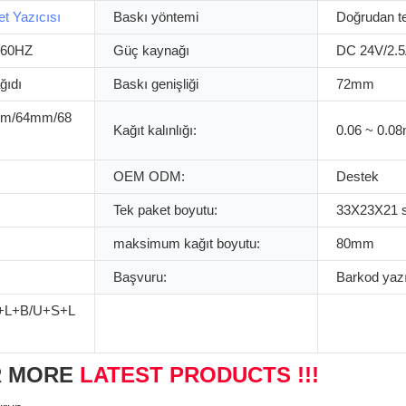
et Yazıcısı
Baskı yöntemi
Doğrudan t
/60HZ
Güç kaynağı
DC 24V/2.
ğıdı
Baskı genişliği
72mm
m/64mm/68
Kağıt kalınlığı:
0.06 ~ 0.0
OEM ODM:
Destek
Tek paket boyutu:
33X23X21 s
maksimum kağıt boyutu:
80mm
Başvuru:
Barkod yazı
+L+B/U+S+L
R MORE
LATEST PRODUCTS !!!