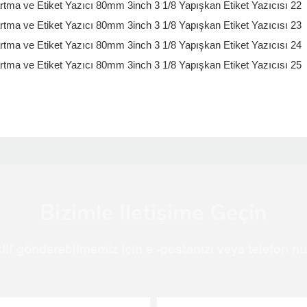
Bizimle Iletişime Geçin
teklif gönderebilmemiz için e -postanızı veya telefon 