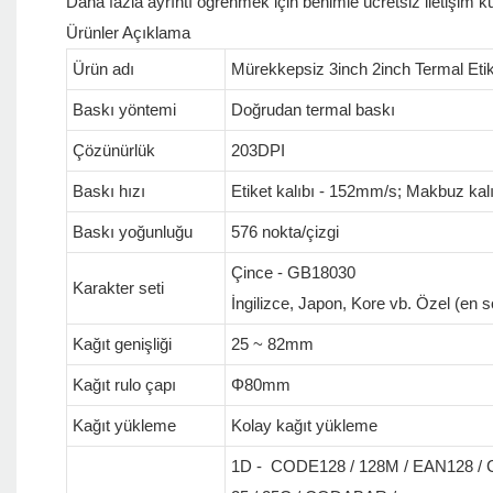
Daha fazla ayrıntı öğrenmek için benimle ücretsiz iletişim k
Ürünler Açıklama
Ürün adı
Mürekkepsiz 3inch 2inch Termal Eti
Baskı yöntemi
Doğrudan termal baskı
Çözünürlük
203DPI
Baskı hızı
Etiket kalıbı - 152mm/s; Makbuz kal
Baskı yoğunluğu
576 nokta/çizgi
Çince - GB18030
Karakter seti
İngilizce, Japon, Kore vb. Özel (en son
Kağıt genişliği
25 ~ 82mm
Kağıt rulo çapı
Φ80mm
Kağıt yükleme
Kolay kağıt yükleme
1D - CODE128 / 128M / EAN128 / 