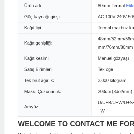
Ürün adı
80mm Termal
Etik
Güç kaynağı girişi
AC 100V-240V 50
Kağıt tipi
Termal makbuz ka
48mm/52mm/56m
Kağıt genişliği:
mm/76mm/80mm
Kağıt kesimi:
Manuel gözyaşı
Satış Birimleri:
Tek öğe
Tek brüt ağırlık:
2.000 kilogram
Maks. Çözünürlük:
203dpi (8dot/mm)
U/U+B/U+W/U+S
Arayüz:
+W
WELCOME TO CONTACT ME FO