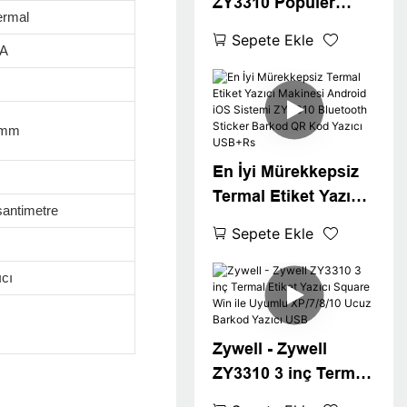
ZY3310 Popüler
ermal
Termal Etiket
Sepete Ekle
5A
Yazıcısı Termal
Yazıcı Pos 80mm 3
"Termal Etiket Yazıcı
USB+WIFI
8mm
En İyi Mürekkepsiz
Termal Etiket Yazıcı
antimetre
Makinesi Android
Sepete Ekle
iOS Sistemi ZY3310
Bluetooth Sticker
cı
Barkod QR Kod
Yazıcı USB+Rs
Zywell - Zywell
ZY3310 3 inç Termal
Etiket Yazıcı Square