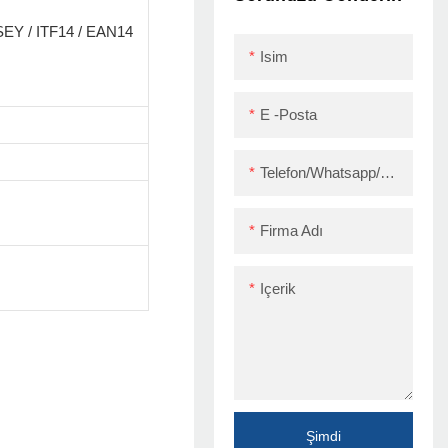
Eylül
EY / ITF14 / EAN14
Isim
E -posta
Telefon/Whatsapp/Skype
Firma Adı
Içerik
Şimdi