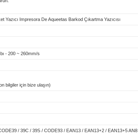
urun.
ket Yazıcı Impresora De Aqueetas Barkod Çıkartma Yazıcısı
ıbı - 200 ~ 260mm/s
 bilgiler için bize ulaşın)
CODE39 / 39C / 39S / CODE93 / EAN13 / EAN13+2 / EAN13+5 AN8 