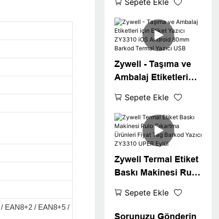
Sepete Ekle
Win ile Uyumlu
XP/7/8/10 Ucuz
Barkod Yazıcı USB
Zywell - Taşıma ve
Ambalaj Etiketleri
için Etiket Yazıcı
Sepete Ekle
ZY3310 iOS Android
80mm Barkod
Termal Yazıcı USB
Zywell Termal Etiket
Baskı Makinesi Rulo
Çıkartma Ürünleri
Sepete Ekle
Fiyat Tag Barkod
/ EAN8+2 / EAN8+5 /
Yazıcı ZY3310 UPER
Sorunuzu Gönderin