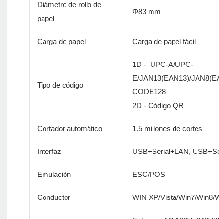
Diámetro de rollo de
Φ83 mm
papel
Carga de papel
Carga de papel fácil
1D - UPC-A/UPC-
E/JAN13(EAN13)/JAN8(
Tipo de código
CODE128
2D - Código QR
Cortador automático
1.5 millones de cortes
Interfaz
USB+Serial+LAN, USB+Se
Emulación
ESC/POS
Conductor
WIN XP/Vista/Win7/Win8