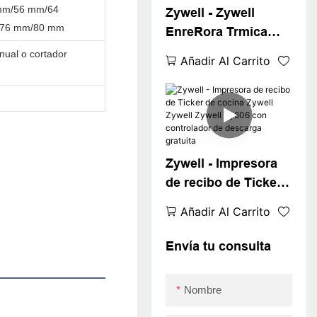
el boleto para
mm/56 mm/64
Zywell - Zywell
76 mm/80 mm
EnreRora Trmica
Impresora sin tinta
ual o cortador
Añadir Al Carrito
ZY606
RECORDACIÓN DE
SONIDO COCINA DE
RETIMIENTO DE
RETIMIENTO DE
Zywell - Impresora
80MM
de recibo de Ticker
USB+RS232+LAN
de cocina Zywell
Añadir Al Carrito
Zywell Zywell Zy606
con controlador de
Envía tu consulta
descarga gratuita
Nombre