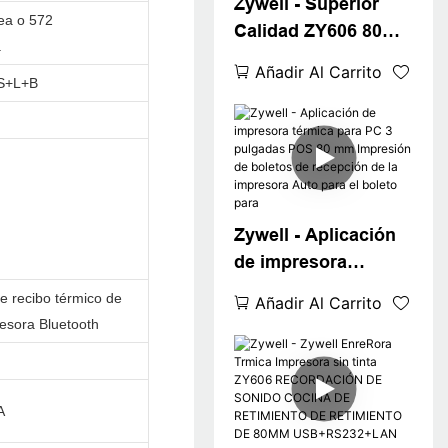
Zywell - Superior
nea o 572
Calidad ZY606 80
a
mm Recibo térmico
Añadir Al Carrito
S+L+B
Impresión de boleto
Impresión Bluetooth
POS
USB+RS232+LAN+B
T
Zywell - Aplicación
de impresora
térmica para PC 3
e recibo térmico de
Añadir Al Carrito
pulgadas POS 80
esora Bluetooth
mm Impresión de
boletos de
recepción de la
A
impresora Auto para