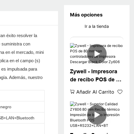
Más opciones
Ir a la tienda
n éxito resolver la
 suministra con
na en el mercado, mini
lica en el campo (s)
s es impulsada para
Zywell - Impresora
logía. Además, nuestro
de recibo POS de 80
mm con
Añadir Al Carrito
controladores de
impresora
 negro
Descargar Black
B+LAN+Bluetooth
Color Zy606