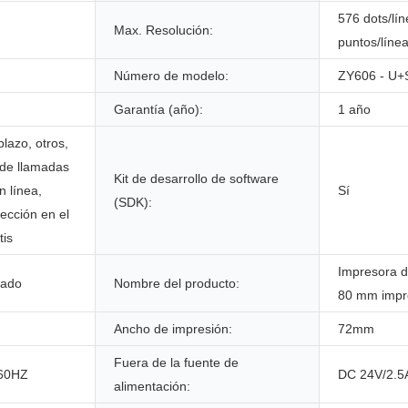
576 dots/lí
Max. Resolución:
puntos/líne
Número de modelo:
ZY606 - U+
Garantía (año):
1 año
lazo, otros,
 de llamadas
Kit de desarrollo de software
n línea,
Sí
(SDK):
ección en el
tis
Impresora d
zado
Nombre del producto:
80 mm impr
Ancho de impresión:
72mm
Fuera de la fuente de
/60HZ
DC 24V/2.5
alimentación: