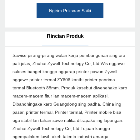
Ngirim Priksaan Saiki
Rincian Produk
Sawise pirang-pirang wulan kerja pembangunan sing ora
pati jelas, Zhuhai Zywell Technology Co, Ltd Wis nggawe
sukses banget kanggo nggarap printer pawon Zywell
nggawe printer termal ZY606 kanthi printer panrima
termal Bluetooth 88mm. Produk kasebut diwenehake karo
macem-macem fitur lan macem-macem aplikasi.
Dibandhingake karo Guangdong sing padha, China ing
pasar, printer termal, Printer termal, Printer mobile bisa
uga stabil lan tahan suwe nalika ditrapake ing lapangan.
Zhehai Zywell Technology Co, Ltd Tujuan kanggo
ngempalaken luwih akeh talenta industri amarga