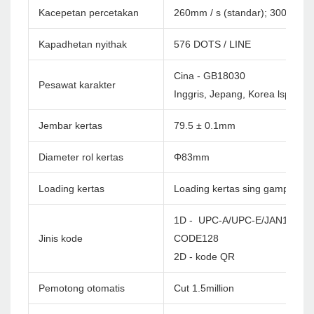
Kacepetan percetakan
260mm / s (standar); 300mm / 
Kapadhetan nyithak
576 DOTS / LINE
Cina - GB18030
Pesawat karakter
Inggris, Jepang, Korea lsp. Cu
Jembar kertas
79.5 ± 0.1mm
Diameter rol kertas
Φ83mm
Loading kertas
Loading kertas sing gampang
1D - UPC-A/UPC-E/JAN13(EA
Jinis kode
CODE128
2D - kode QR
Pemotong otomatis
Cut 1.5million