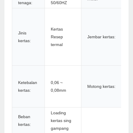
tenaga:
50/60HZ
4
5
Kertas
5
Jinis
Resep
Jembar kertas:
6
kertas:
termal
6
7
8
N
m
Ketebalan
0,06 ~
Motong kertas:
u
kertas:
0,08mm
p
o
Loading
Beban
kertas sing
kertas:
gampang