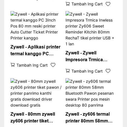
Download warna ireng
Tambah Ing Cart
Ticket Printing
zy606
Bluetooth POS
PRINTER USB + BT
Zywell - Aplikasi printer
Zywell - Zywell
termal kanggo PC
Impresora Trmica
3Inch Pos 80 mm resiki
Tambah Ing Cart
Inwless printer Zy606
printer Auto Cutter
Tambah Ing Cart
Sweet Reminder
Ticket Printer Printer
Kitchin 80mm RechaT
kanggo
tikel printer USB + 1 lan
Zywell - 80mm zywell
Zywell - zy606 termal
zy606 printer tiket
printer 80mm 58mm