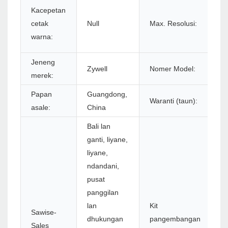
5
Kacepetan
b
cetak
Null
Max. Resolusi:
57
warna:
ba
Jeneng
Z
Zywell
Nomer Model:
merek:
U
Papan
Guangdong,
Waranti (taun):
1
asale:
China
Bali lan
ganti, liyane,
liyane,
ndandani,
pusat
panggilan
lan
Kit
Sawise-
dhukungan
pangembangan
Sales
Y