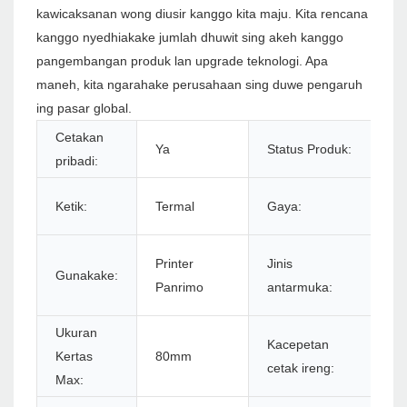
kawicaksanan wong diusir kanggo kita maju. Kita rencana
kanggo nyedhiakake jumlah dhuwit sing akeh kanggo
pangembangan produk lan upgrade teknologi. Apa
maneh, kita ngarahake perusahaan sing duwe pengaruh
ing pasar global.
Cetakan
Ya
Status Produk:
S
pribadi:
Ir
Ketik:
Termal
Gaya:
Pu
R
Printer
Jinis
Gunakake:
U
Panrimo
antarmuka:
B
Ukuran
Kacepetan
Kertas
80mm
2
cetak ireng:
Max: