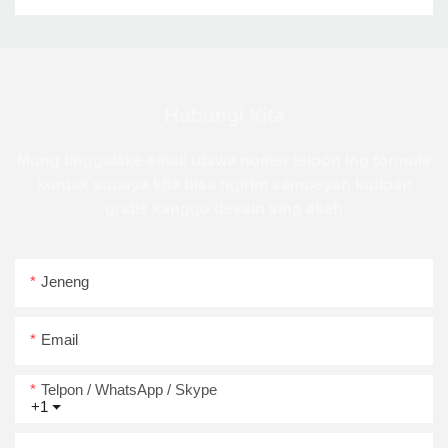
Hubungi Kita
Mung tinggalake email utawa nomer telpon ing formulir
kontak supaya kita bisa ngirim sampeyan kutipan
gratis kanggo desain sing akeh
Jeneng
Email
Telpon / WhatsApp / Skype
+1