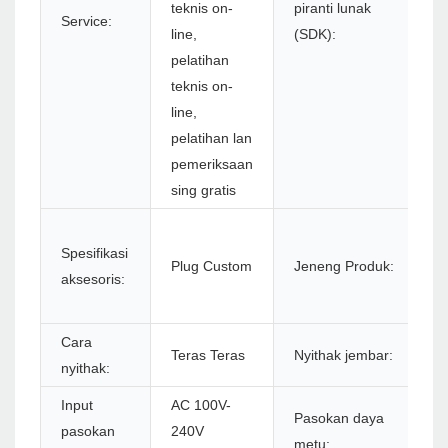
teknis on-
piranti lunak
Service:
line,
(SDK):
pelatihan
teknis on-
line,
pelatihan lan
pemeriksaan
sing gratis
Pr
Spesifikasi
P
Plug Custom
Jeneng Produk:
aksesoris:
T
8
Cara
Teras Teras
Nyithak jembar:
7
nyithak:
Input
AC 100V-
Pasokan daya
D
pasokan
240V
metu:
2