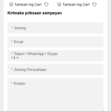
pawon / printer panrimo
Bluetooth Pawon
Tambah Ing Cart
Tambah Ing Cart
kanthi gratis download
pesenan swara Printer
driver download gratis
pos mesin desktop 80
Kirimake priksaan sampeyan
panrima
Jeneng
Email
Telpon / WhatsApp / Skype
+1
Jeneng Perusahaan
Konten