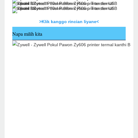
>Klik kanggo rincian liyane<
Napa milih kita