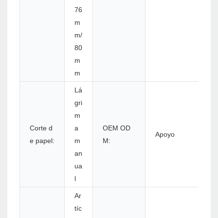
76
m
m/
80
m
m
Lá
gri
m
Corte d
a
OEM OD
Apoyo
e papel:
m
M:
an
ua
l
Ar
tíc