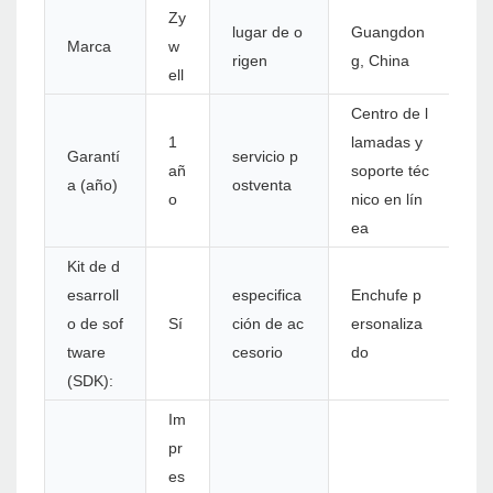
Zy
lugar de o
Guangdon
Marca
w
rigen
g, China
ell
Centro de l
1
lamadas y
Garantí
servicio p
añ
soporte téc
a (año)
ostventa
o
nico en lín
ea
Kit de d
esarroll
especifica
Enchufe p
o de sof
Sí
ción de ac
ersonaliza
tware
cesorio
do
(SDK):
Im
pr
es