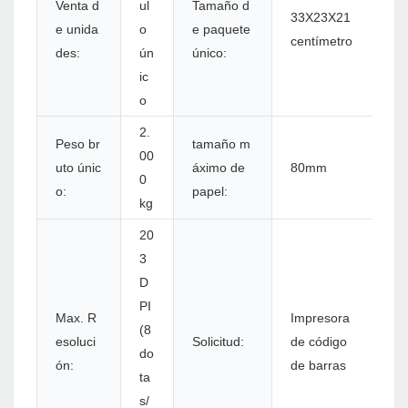
Venta d
ul
Tamaño d
33X23X21
e unida
o
e paquete
centímetro
des:
ún
único:
ic
o
2.
Peso br
tamaño m
00
uto únic
áximo de
80mm
0
o:
papel:
kg
20
3
D
PI
Max. R
Impresora
(8
esoluci
Solicitud:
de código
do
ón:
de barras
ta
s/