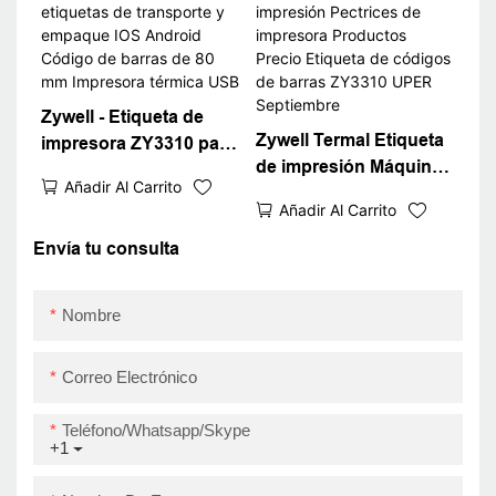
barras barato USB
Zywell - Etiqueta de
Zywell Termal Etiqueta
impresora ZY3310 para
de impresión Máquina
etiquetas de transporte
Añadir Al Carrito
de impresión Pectrices
y empaque IOS
Añadir Al Carrito
de impresora
Android Código de
Productos Precio
Envía tu consulta
barras de 80 mm
Etiqueta de códigos de
Impresora térmica USB
barras ZY3310 UPER
Nombre
Septiembre
Correo Electrónico
Teléfono/whatsapp/skype
+1