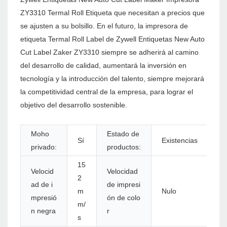
ZY3310 Termal Roll Etiqueta que necesitan a precios que
se ajusten a su bolsillo. En el futuro, la impresora de
etiqueta Termal Roll Label de Zywell Entiquetas New Auto
Cut Label Zaker ZY3310 siempre se adherirá al camino
del desarrollo de calidad, aumentará la inversión en
tecnología y la introducción del talento, siempre mejorará
la competitividad central de la empresa, para lograr el
objetivo del desarrollo sostenible.
Moho
Estado de
Sí
Existencias
privado:
productos:
15
Velocid
Velocidad
2
ad de i
de impresi
m
Nulo
mpresió
ón de colo
m/
n negra
r
s