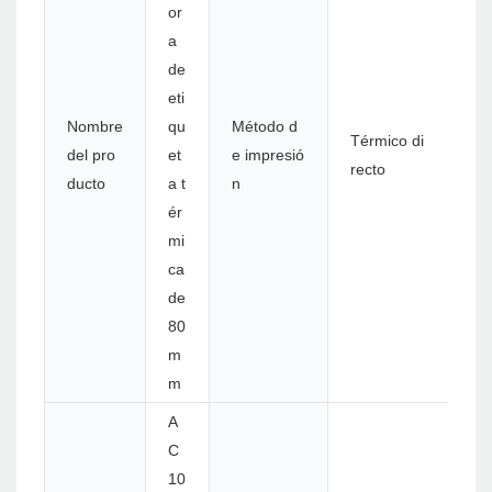
or
a
de
eti
Nombre
qu
Método d
Térmico di
del pro
et
e impresió
recto
ducto
a t
n
ér
mi
ca
de
80
m
m
A
C
10