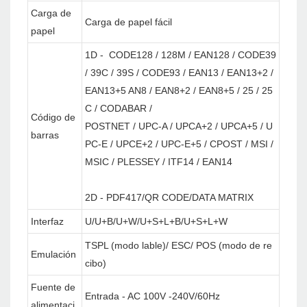
Carga de
Carga de papel fácil
papel
1D - CODE128 / 128M / EAN128 / CODE39
/ 39C / 39S / CODE93 / EAN13 / EAN13+2 /
EAN13+5 AN8 / EAN8+2 / EAN8+5 / 25 / 25
C / CODABAR /
Código de
POSTNET / UPC-A / UPCA+2 / UPCA+5 / U
barras
PC-E / UPCE+2 / UPC-E+5 / CPOST / MSI /
MSIC / PLESSEY / ITF14 / EAN14
2D - PDF417/QR CODE/DATA MATRIX
Interfaz
U/U+B/U+W/U+S+L+B/U+S+L+W
TSPL (modo lable)/ ESC/ POS (modo de re
Emulación
cibo)
Fuente de
Entrada - AC 100V -240V/60Hz
alimentaci