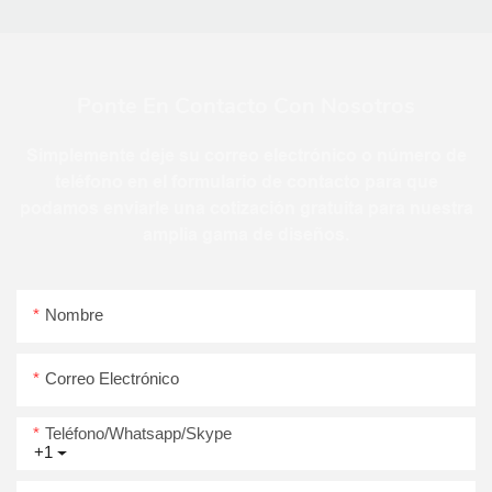
Ponte En Contacto Con Nosotros
Simplemente deje su correo electrónico o número de
teléfono en el formulario de contacto para que
podamos enviarle una cotización gratuita para nuestra
amplia gama de diseños.
Nombre
Correo Electrónico
Teléfono/whatsapp/skype
+1