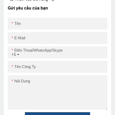
IOS Android 80mm
Barcode Máy in
Gửi yêu cầu của bạn
Thermal USB
Tên
E-Mail
Điện Thoại/WhatsApp/Skype
+1
Tên Công Ty
Nội Dung