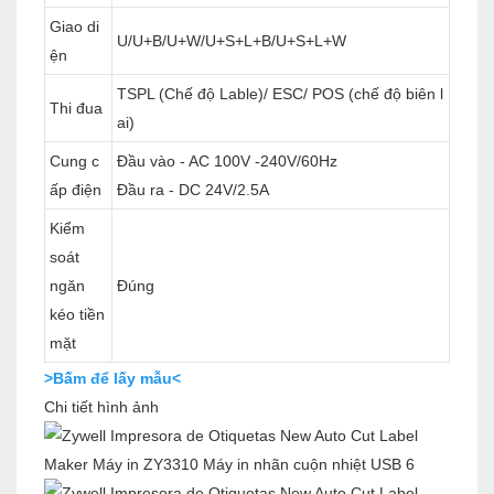
Giao di
U/U+B/U+W/U+S+L+B/U+S+L+W
ện
TSPL (Chế độ Lable)/ ESC/ POS (chế độ biên l
Thi đua
ai)
Cung c
Đầu vào - AC 100V -240V/60Hz
ấp điện
Đầu ra - DC 24V/2.5A
Kiểm
soát
ngăn
Đúng
kéo tiền
mặt
>Bấm để lấy mẫu<
Chi tiết hình ảnh