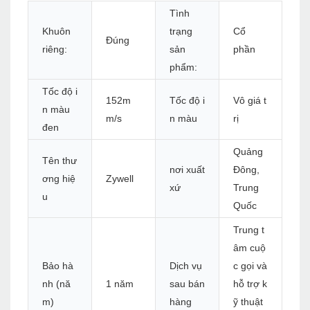
Tình
Khuôn
trạng
Cổ
Đúng
riêng:
sản
phần
phẩm:
Tốc độ i
152m
Tốc độ i
Vô giá t
n màu
m/s
n màu
rị
đen
Quảng
Tên thư
nơi xuất
Đông,
ơng hiệ
Zywell
xứ
Trung
u
Quốc
Trung t
âm cuộ
Bảo hà
Dịch vụ
c gọi và
nh (nă
1 năm
sau bán
hỗ trợ k
m)
hàng
ỹ thuật