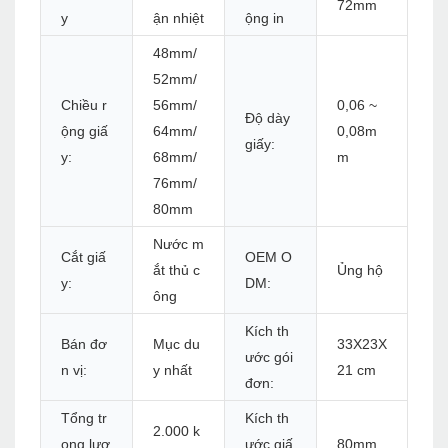
72mm
y
ận nhiệt
ộng in
48mm/
52mm/
Chiều r
56mm/
0,06 ~
Độ dày
ộng giấ
64mm/
0,08m
giấy:
y:
68mm/
m
76mm/
80mm
Nước m
Cắt giấ
OEM O
ắt thủ c
Ủng hộ
y:
DM:
ông
Kích th
Bán đơ
Mục du
33X23X
ước gói
n vị:
y nhất
21 cm
đơn:
Tổng tr
Kích th
2.000 k
ọng lượ
ước giấ
80mm