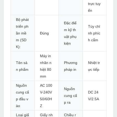
trực tuy
ến
Bộ phát
Đặc điể
triển ph
Tùy chỉ
m kỹ th
ần mề
Đúng
nh phíc
uật phụ
m (SD
h cắm
kiện
K):
Máy in
Tên sả
nhãn n
Phương
Nhiệt tr
n phẩm
hiệt 80
pháp in
ực tiếp
mm
Nguồn
AC 100
Nguồn
cung cấ
V-240V
DC 24
cung cấ
p đầu v
50/60H
V/2.5A
p ra
ào
Z
Loại giấ
Giấy nh
Chiều r