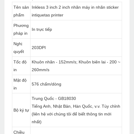
Tên sản
Inkless 3 inch 2 inch nhãn máy in nhãn sticker
phẩm
intiquetas printer
Phương
In trực tiếp
pháp in
Nghị
203DPI
quyết
Tốc độ
Khuôn nhãn - 152mm/s; Khuôn biên lai - 200 ~
in
260mm/s
Mật độ
576 chấm/dòng
in
Trung Quốc - GB18030
Tiếng Anh, Nhật Bản, Hàn Quốc, v.v. Tùy chỉnh
Bộ ký tự
(liên hệ với chúng tôi để biết thông tin mới
nhất)
Chiều