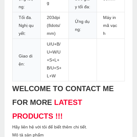
g
ng:
y tối đa:
Tối đa.
203dpi
Máy in
Ứng dụ
Nghị qu
(8dots/
mã vạc
ng:
yết:
mm)
h
U/U+B/
U+W/U
Giao di
+S+L+
ện:
B/U+S+
L+W
WELCOME TO CONTACT ME
FOR MORE
LATEST
PRODUCTS !!!
Hãy liên hệ với tôi để biết thêm chi tiết.
Mô tả sản phẩm