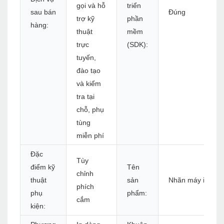
gọi và hỗ
triển
sau bán
Đúng
trợ kỹ
phần
hàng:
thuật
mềm
trực
(SDK):
tuyến,
đào tạo
và kiểm
tra tại
chỗ, phụ
tùng
miễn phí
Đặc
Tùy
điểm kỹ
Tên
chỉnh
thuật
sản
Nhãn máy in nhiệ
phích
phụ
phẩm:
cắm
kiện: