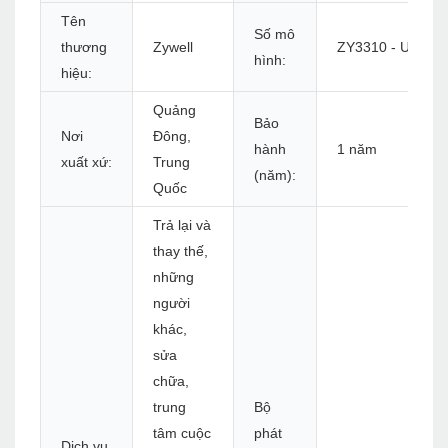
Tên
Số mô
thương
Zywell
ZY3310 - U+W
hình:
hiệu:
Quảng
Bảo
Nơi
Đông,
hành
1 năm
xuất xứ:
Trung
(năm):
Quốc
Trả lại và
thay thế,
những
người
khác,
sửa
chữa,
trung
Bộ
tâm cuộc
phát
Dịch vụ