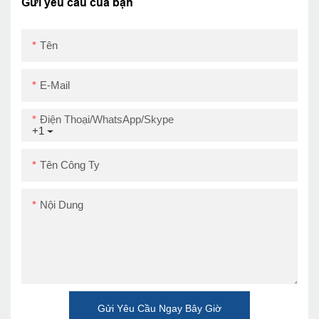
ZY3310
Gửi yêu cầu của bạn
USB+RS232+LAN+BT
Tên
E-Mail
Điện Thoại/WhatsApp/Skype
+1
Tên Công Ty
Nội Dung
Gửi Yêu Cầu Ngay Bây Giờ