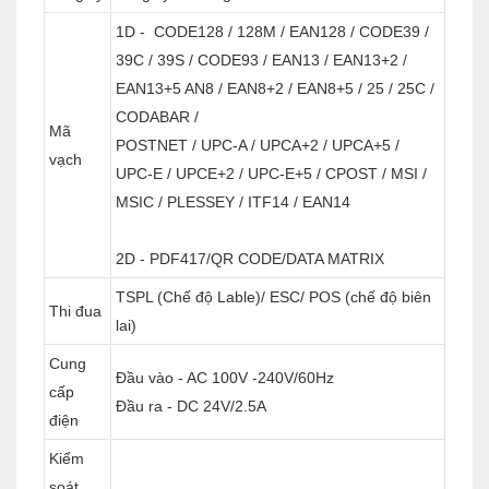
1D - CODE128 / 128M / EAN128 / CODE39 /
39C / 39S / CODE93 / EAN13 / EAN13+2 /
EAN13+5 AN8 / EAN8+2 / EAN8+5 / 25 / 25C /
CODABAR /
Mã
POSTNET / UPC-A / UPCA+2 / UPCA+5 /
vạch
UPC-E / UPCE+2 / UPC-E+5 / CPOST / MSI /
MSIC / PLESSEY / ITF14 / EAN14
2D - PDF417/QR CODE/DATA MATRIX
TSPL (Chế độ Lable)/ ESC/ POS (chế độ biên
Thi đua
lai)
Cung
Đầu vào - AC 100V -240V/60Hz
cấp
Đầu ra - DC 24V/2.5A
điện
Kiểm
soát