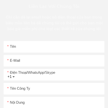
Liên Lạc Với Chúng Tôi
Chỉ cần để lại email hoặc số điện thoại của bạn trong
biểu mẫu liên hệ để chúng tôi có thể gửi cho bạn một
báo giá miễn phí cho loạt các thiết kế của chúng tôi
Tên
E-Mail
Điện Thoại/WhatsApp/Skype
+1
Tên Công Ty
Nội Dung