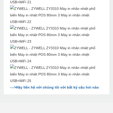
--->Hãy liên hệ với chúng tôi với bất kỳ câu hỏi nào