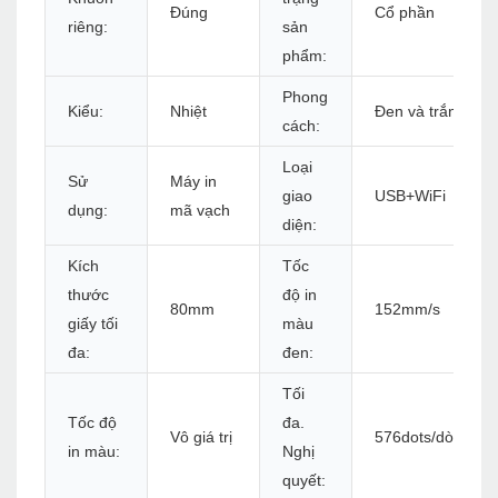
Đúng
Cổ phần
riêng:
sản
phẩm:
Phong
Kiểu:
Nhiệt
Đen và trắng
cách:
Loại
Sử
Máy in
giao
USB+WiFi
dụng:
mã vạch
diện:
Kích
Tốc
thước
độ in
80mm
152mm/s
giấy tối
màu
đa:
đen:
Tối
Tốc độ
đa.
Vô giá trị
576dots/dòng ho
in màu:
Nghị
quyết: