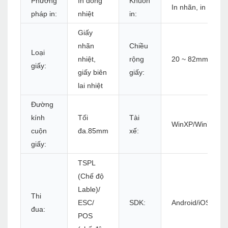
Phương
In dòng
Khuôn
In nhãn, in biên la
pháp in:
nhiệt
in:
Giấy
nhãn
Chiều
Loại
nhiệt,
rộng
20 ~ 82mm
giấy:
giấy biên
giấy:
lai nhiệt
Đường
kính
Tối
Tài
WinXP/Win7/Win8
cuộn
đa.85mm
xế:
giấy:
TSPL
(Chế độ
Lable)/
Thi
ESC/
SDK:
Android/iOS
đua:
POS