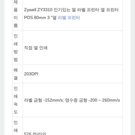
제
품
Zywell ZY3310 인기있는 열 라벨 프린터 열 프린터
이
POS 80mm 3 "열
라벨 프린터
름
인
쇄
직접 열 인쇄
방
법
해
203DPI
결
인
쇄
라벨 금형 -152mm/s; 영수증 금형 -200 ~ 260mm/s
속
도
인
쇄
576 점/라인