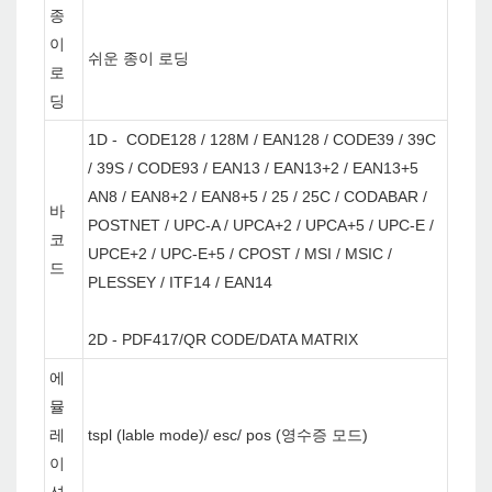
종
이
쉬운 종이 로딩
로
딩
1D - CODE128 / 128M / EAN128 / CODE39 / 39C
/ 39S / CODE93 / EAN13 / EAN13+2 / EAN13+5
AN8 / EAN8+2 / EAN8+5 / 25 / 25C / CODABAR /
바
POSTNET / UPC-A / UPCA+2 / UPCA+5 / UPC-E /
코
UPCE+2 / UPC-E+5 / CPOST / MSI / MSIC /
드
PLESSEY / ITF14 / EAN14
2D - PDF417/QR CODE/DATA MATRIX
에
뮬
레
tspl (lable mode)/ esc/ pos (영수증 모드)
이