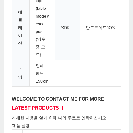
tspl
(lable
에
mode)/
뮬
esc/
레
SDK:
안드로이드/iOS
pos
이
(영수
션:
증 모
드)
인쇄
수
헤드
명:
150km
WELCOME TO CONTACT ME FOR MORE
LATEST PRODUCTS !!!
자세한 내용을 알기 위해 나와 무료로 연락하십시오.
제품 설명