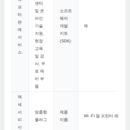
센터
프
및 온
소프트
터
라인
웨어
판
기술
개발
예
매
지원,
키트
서
현장
(SDK):
비
교육
스:
및 검
사, 무
료 예
비 부
품
액
세
서
맞춤형
제품
Wi -Fi 열 프린터 레이블
리
플러그
이름:
사