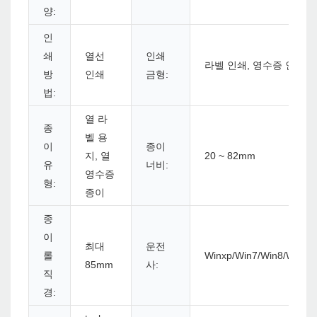
양:
인
쇄
열선
인쇄
라벨 인쇄, 영수증 인쇄
방
인쇄
금형:
법:
열 라
종
벨 용
이
종이
지, 열
20 ~ 82mm
유
너비:
영수증
형:
종이
종
이
최대
운전
롤
Winxp/Win7/Win8/Win10/
85mm
사:
직
경: