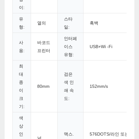
이:
유
스타
열의
흑백
형:
일:
인터페
사
바코드
이스
USB+Wi -Fi
용:
프린터
유형:
최
대
검은
종
색 인
80mm
152mm/s
이
쇄 속
크
도:
기:
색
상
인
맥스.
576DOTS/라인 또는 572
널