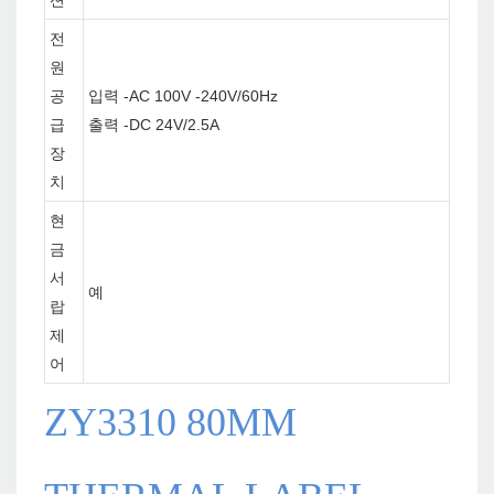
션
전
원
공
입력 -AC 100V -240V/60Hz
급
출력 -DC 24V/2.5A
장
치
현
금
서
예
랍
제
어
ZY3310 80MM