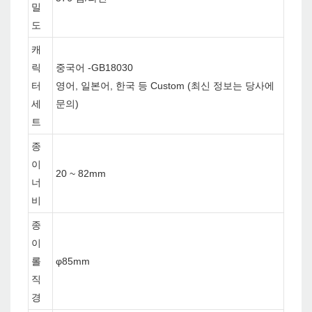
밀
도
캐
릭
중국어 -GB18030
터
영어, 일본어, 한국 등 Custom (최신 정보는 당사에
세
문의)
트
종
이
20 ~ 82mm
너
비
종
이
롤
φ85mm
직
경