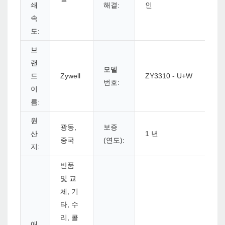
쇄
해결:
인
속
도:
브
랜
모델
드
Zywell
ZY3310 - U+W
번호:
이
름:
원
광동,
보증
산
1 년
중국
(연도):
지:
반품
및 교
체, 기
타, 수
리, 콜
애