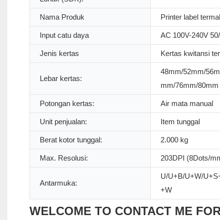
Nama Produk
Printer label term
Input catu daya
AC 100V-240V 50
Jenis kertas
Kertas kwitansi te
48mm/52mm/56m
Lebar kertas:
mm/76mm/80mm
Potongan kertas:
Air mata manual
Unit penjualan:
Item tunggal
Berat kotor tunggal:
2.000 kg
Max. Resolusi:
203DPI (8Dots/m
U/U+B/U+W/U+S
Antarmuka:
+W
WELCOME TO CONTACT ME FO