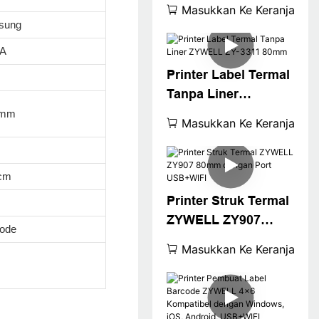
H861 dengan
Masukkan Ke Keranjang
USB+LAN/USB+WIFI
gsung
/BT (opsional) Hitam
5A
Printer Label Termal
Tanpa Liner
ZYWELL ZY-3311
8mm
Masukkan Ke Keranjang
80mm
cm
Printer Struk Termal
ZYWELL ZY907
code
80mm dengan Port
Masukkan Ke Keranjang
USB+WIFI