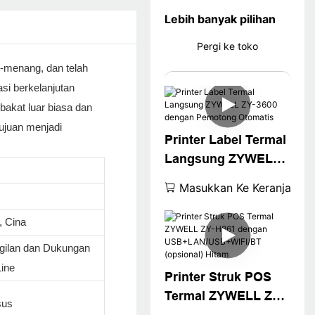
Lebih banyak pilihan
Pergi ke toko
g-menang, dan telah
si berkelanjutan
bakat luar biasa dan
ujuan menjadi
Printer Label Termal
Langsung ZYWELL
ZY-3600 dengan
Masukkan Ke Keranjang
Pemotong Otomatis
 Cina
gilan dan Dukungan
ine
Printer Struk POS
Termal ZYWELL ZY-
sus