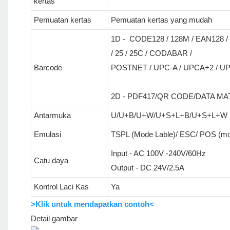
kertas
Pemuatan kertas
Pemuatan kertas yang mudah
1D - CODE128 / 128M / EAN128 /
/ 25 / 25C / CODABAR /
Barcode
POSTNET / UPC-A / UPCA+2 / UPC
2D - PDF417/QR CODE/DATA MA
Antarmuka
U/U+B/U+W/U+S+L+B/U+S+L+W
Emulasi
TSPL (Mode Lable)/ ESC/ POS (mod
Input - AC 100V -240V/60Hz
Catu daya
Output - DC 24V/2.5A
Kontrol Laci Kas
Ya
>Klik untuk mendapatkan contoh<
Detail gambar