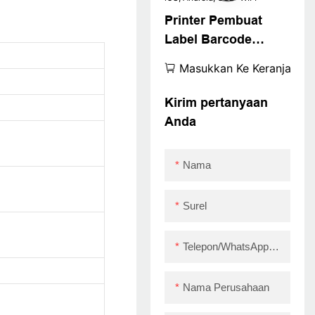
Printer Pembuat
Label Barcode
ZYWELL 4x6
Masukkan Ke Keranjang
Kompatibel dengan
Windows, iOS,
Kirim pertanyaan
Android, USB+WIFI
Anda
Nama
Surel
Telepon/WhatsApp/Skype
Nama Perusahaan