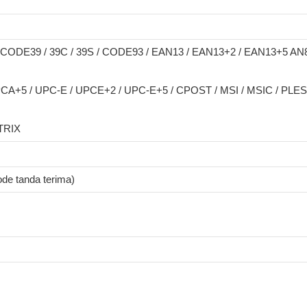
 CODE39 / 39C / 39S / CODE93 / EAN13 / EAN13+2 / EAN13+5 AN
A+5 / UPC-E / UPCE+2 / UPC-E+5 / CPOST / MSI / MSIC / PLES
TRIX
e tanda terima)