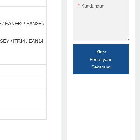
Kandungan
8 / EAN8+2 / EAN8+5
SEY / ITF14 / EAN14
Kirim
Pertanyaan
Sekarang