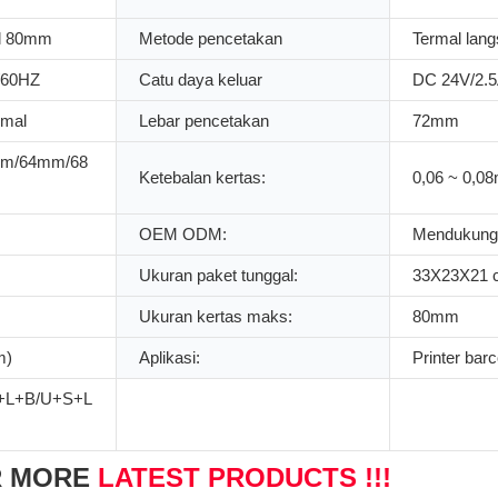
al 80mm
Metode pencetakan
Termal lan
/60HZ
Catu daya keluar
DC 24V/2.
rmal
Lebar pencetakan
72mm
m/64mm/68
Ketebalan kertas:
0,06 ~ 0,0
OEM ODM:
Mendukung
Ukuran paket tunggal:
33X23X21 
Ukuran kertas maks:
80mm
m)
Aplikasi:
Printer bar
+L+B/U+S+L
R MORE
LATEST PRODUCTS !!!