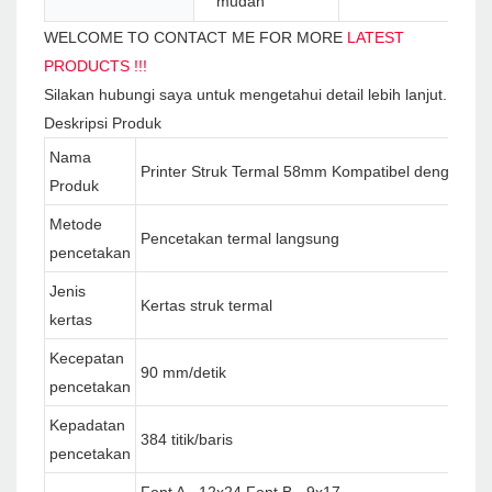
mudah
WELCOME TO CONTACT ME FOR MORE
LATEST
PRODUCTS !!!
Silakan hubungi saya untuk mengetahui detail lebih lanjut.
Deskripsi Produk
Nama
Printer Struk Termal 58mm Kompatibel dengan Por
Produk
Metode
Pencetakan termal langsung
pencetakan
Jenis
Kertas struk termal
kertas
Kecepatan
90 mm/detik
pencetakan
Kepadatan
384 titik/baris
pencetakan
Font A - 12x24 Font B - 9x17