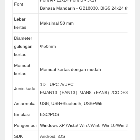
Font
Bahasa Mandarin - GB18030, BIG5 24x24 titik
Lebar
Maksimal 58 mm
kertas
Diameter
gulungan
Φ50mm
kertas
Memuat
Memuat kertas dengan mudah
kertas
1D - UPC-A/UPC-
Jenis kode
E/JAN13（EAN13）/JAN8（EAN8）/CODE39/ITF
Antarmuka
USB, USB+Bluetooth, USB+Wifi
Emulasi
ESC/POS
Pengemudi
Windows XP /Vista/ Win7/Win8 /Win10/Win 2000
SDK
Android, iOS