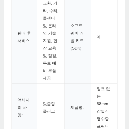
교환, 기
타, 수리,
콜센터
및 온라
소프트
판매 후
인 기술
웨어 개
예
서비스:
지원, 현
발 키트
장 교육
(SDK):
및 점검,
무료 예
비 부품
제공
잉크 없
는
액세서
맞춤형
58mm
리 사
제품명:
플러그
감열식
양:
영수증
프린터