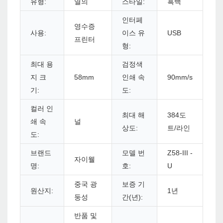
유형:
열의
스타일:
흑백
인터페
영수증
사용:
이스 유
USB
프린터
형:
최대 용
검정색
지 크
58mm
인쇄 속
90mm/s
기:
도:
컬러 인
최대 해
384도
쇄 속
널
상도:
트/라인
도:
브랜드
모델 번
Z58-III -
자이웰
명:
호:
U
중국 광
보증 기
원산지:
1년
둥성
간(년):
반품 및