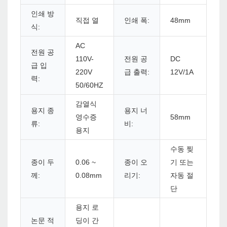
인쇄 방
직접 열
인쇄 폭:
48mm
식:
AC
전원 공
110V-
전원 공
DC
급 입
220V
급 출력:
12V/1A
력:
50/60HZ
감열식
용지 종
용지 너
영수증
58mm
류:
비:
용지
수동 찢
종이 두
0.06 ~
종이 오
기 또는
께:
0.08mm
리기:
자동 절
단
용지 로
논문 적
딩이 간