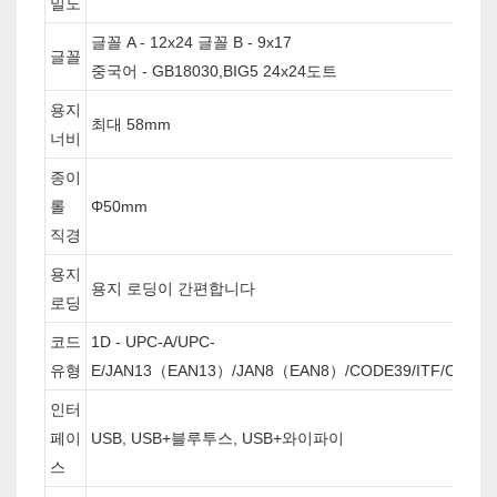
밀도
글꼴 A - 12x24 글꼴 B - 9x17
글꼴
중국어 - GB18030,BIG5 24x24도트
용지
최대 58mm
너비
종이
롤
Φ50mm
직경
용지
용지 로딩이 간편합니다
로딩
코드
1D - UPC-A/UPC-
유형
E/JAN13（EAN13）/JAN8（EAN8）/CODE39/ITF/CODA
인터
페이
USB, USB+블루투스, USB+와이파이
스