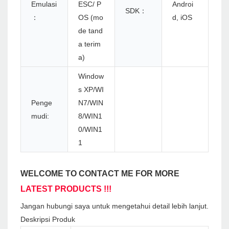
Emulasi
ESC/ P
Androi
SDK：
：
OS (mo
d, iOS
de tand
a terim
a)
Window
s XP/WI
Penge
N7/WIN
mudi:
8/WIN1
0/WIN1
1
WELCOME TO CONTACT ME FOR MORE
LATEST PRODUCTS !!!
Jangan hubungi saya untuk mengetahui detail lebih lanjut.
Deskripsi Produk