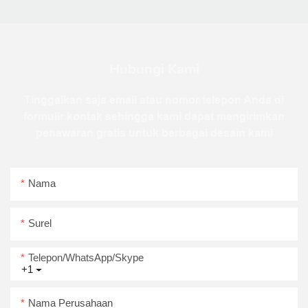
Hubungi Kami
Tinggalkan saja email atau nomor telepon Anda di
formulir kontak sehingga kami dapat mengirimkan
penawaran gratis untuk berbagai desain kami
Nama
Surel
Telepon/WhatsApp/Skype
+1
Nama Perusahaan