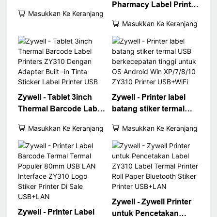
Pharmacy Label Printer
Printer Stiker Label
Masukkan Ke Keranjang
ZY310 3 Inch Thermal
Kustom ZY310 DIY
Masukkan Ke Keranjang
Label Printer Machine
Pencetakan Kata
Dengan Buil -In
Barcode Pic Printer
Adapter USB+BT
Termal
Zywell - Tablet 3inch
Zywell - Printer label
Thermal Barcode Label
batang stiker termal
Printers ZY310 Dengan
USB berkecepatan
Masukkan Ke Keranjang
Masukkan Ke Keranjang
Adapter Built -in Tinta
tinggi untuk OS
Sticker Label Printer
Android Win XP/7/8/10
USB
ZY310 Printer
USB+WiFi
Zywell - Zywell Printer
Zywell - Printer Label
untuk Pencetakan