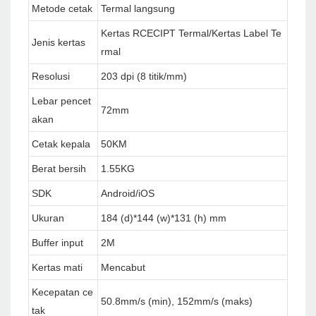
Metode cetak
Termal langsung
Kertas RCECIPT Termal/Kertas Label Te
Jenis kertas
rmal
Resolusi
203 dpi (8 titik/mm)
Lebar pencet
72mm
akan
Cetak kepala
50KM
Berat bersih
1.55KG
SDK
Android/iOS
Ukuran
184 (d)*144 (w)*131 (h) mm
Buffer input
2M
Kertas mati
Mencabut
Kecepatan ce
50.8mm/s (min), 152mm/s (maks)
tak