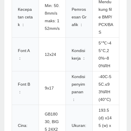
Mendu
Min: 50.
Kecepa
Pemros
kung fil
8mm/s
tan ceta
esan Gr
e BMP/
maks: 1
k ：
afik ：
PCX/BA
52mm/s
S
5°℃~4
Font A
Kondisi
5°C,2
12x24
：
kerja ：
0%~8
0%RH
Kondisi
-40C-5
Font B
penyim
5C.≤9
9x17
：
panan
3%RH
：
(40°C)
193.5
GB180
(d) x14
30, BIG
Cina:
Ukuran:
5 (w) x
5 24X2