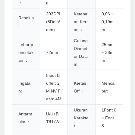
：
g
203DPI
Ketebal
0,06 ~
Resolus
(8Dots/
an Kert
0,19m
i:
mm)
as ：
m
Gulung
Lebar p
25mm
Diamet
encetak
72mm
~ 38m
er Dala
an ：
m
m:
Input B
Ingata
uffer: 2
Kertas
Menca
n:
M NV Fl
Off ：
but
ash: 4M
Ukuran
1Font 0
Antarm
U/U+B
Karakte
~ Font
uka ：
T/U+W
r:
8