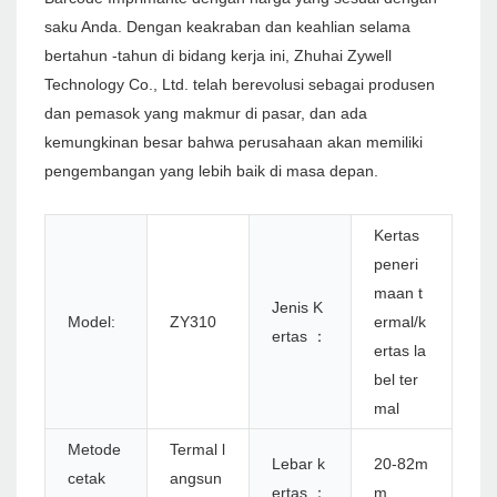
saku Anda. Dengan keakraban dan keahlian selama
bertahun -tahun di bidang kerja ini, Zhuhai Zywell
Technology Co., Ltd. telah berevolusi sebagai produsen
dan pemasok yang makmur di pasar, dan ada
kemungkinan besar bahwa perusahaan akan memiliki
pengembangan yang lebih baik di masa depan.
Kertas
peneri
maan t
Jenis K
Model:
ZY310
ermal/k
ertas ：
ertas la
bel ter
mal
Metode
Termal l
Lebar k
20-82m
cetak
angsun
ertas ：
m