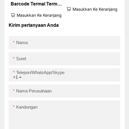
Barcode Termal Termal
Label ZY310 Label
Masukkan Ke Keranjang
Populer 80mm USB
Termal Printer Roll
Masukkan Ke Keranjang
LAN Interface ZY310
Paper Bluetooth Stiker
Logo Stiker Printer Di
Kirim pertanyaan Anda
Printer USB+LAN
Sale USB+LAN
Nama
Surel
Telepon/WhatsApp/Skype
+1
Nama Perusahaan
Kandungan