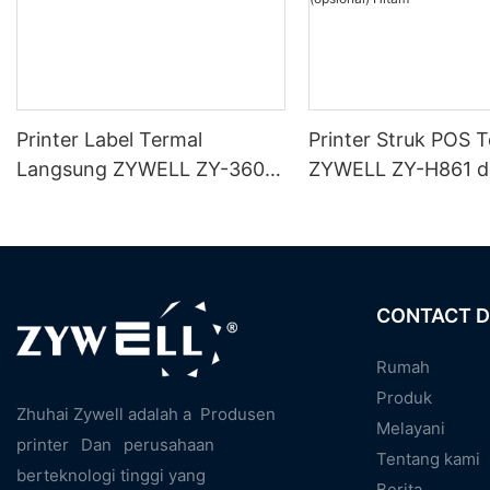
Printer Label Termal
Printer Struk POS 
Langsung ZYWELL ZY-3600
ZYWELL ZY-H861 
dengan Pemotong Otomatis
USB+LAN/USB+WIF
(opsional) Hitam
CONTACT D
Rumah
Produk
Zhuhai Zywell adalah a
Produsen
Melayani
printer
Dan
perusahaan
Tentang kami
berteknologi tinggi yang
Berita