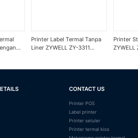
Termal
Printer Label Termal Tanpa
Printer S
dengan
Liner ZYWELL ZY-3311
ZYWELL 
I/BT
80mm
dengan P
ETAILS
CONTACT US
Printer POS
Label printer
Printer seluler
Printer termal kios
Mekanisme printer termal