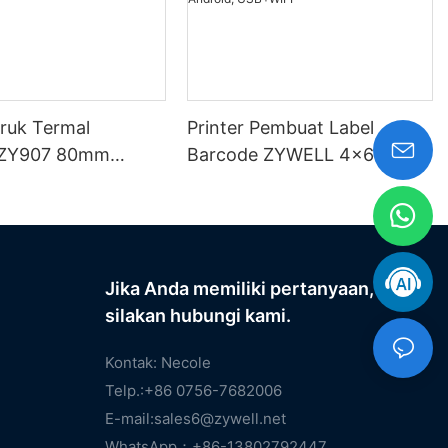
truk Termal
Printer Pembuat Label
ZY907 80mm
Barcode ZYWELL 4x6
ort USB+WIFI
Kompatibel dengan
Windows, iOS, Android,
USB+WIFI
Jika Anda memiliki pertanyaan,
silakan hubungi kami.
Kontak: Necole
Telp.:+86 0756-7682006
E-mail:
sales6@zywell.net
WhatsApp：+86-13802792447