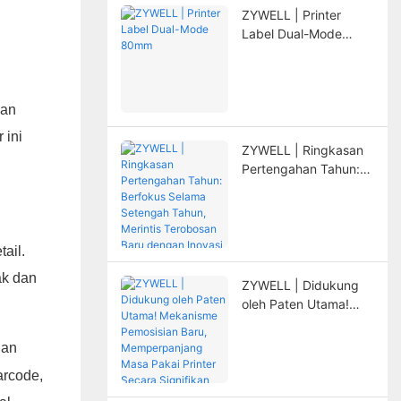
ZYWELL | Printer
Label Dual-Mode
80mm
dan
 ini
ZYWELL | Ringkasan
Pertengahan Tahun:
Berfokus Selama
Setengah Tahun,
Merintis Terobosan
Baru dengan Inovasi
ail.
ak dan
ZYWELL | Didukung
oleh Paten Utama!
Mekanisme
Pemosisian Baru,
dan
Memperpanjang Masa
arcode,
Pakai Printer Secara
Signifikan