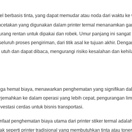
bel berbasis tinta, yang dapat memudar atau noda dari waktu ke
encetakan yang digunakan dalam printer termal menanamkan g
rang rentan untuk dipakai dan robek. Umur panjang ini sangat 
eluruh proses pengiriman, dari titik asal ke tujuan akhir. Denga
p utuh dan dapat dibaca, mengurangi risiko kesalahan dan kehi
i juga hemat biaya, menawarkan penghematan yang signifikan d
terjemahkan ke dalam operasi yang lebih cepat, pengurangan li
estasi cerdas untuk bisnis transportasi.
faat penghematan biaya utama dari printer stiker termal adala
 seperti printer tradisional yang membutuhkan tinta atau toner,