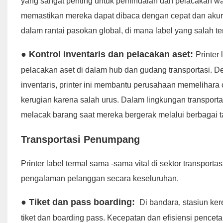
yang sangat penting untuk pemindaian dan pelacakan wa
memastikan mereka dapat dibaca dengan cepat dan akurat
dalam rantai pasokan global, di mana label yang salah t
● Kontrol inventaris dan pelacakan aset:
Printer
pelacakan aset di dalam hub dan gudang transportasi. D
inventaris, printer ini membantu perusahaan memelihar
kerugian karena salah urus. Dalam lingkungan transporta
melacak barang saat mereka bergerak melalui berbagai t
Transportasi Penumpang
Printer label termal sama -sama vital di sektor transpor
pengalaman pelanggan secara keseluruhan.
● Tiket dan pass boarding:
Di bandara, stasiun kere
tiket dan boarding pass. Kecepatan dan efisiensi pencet