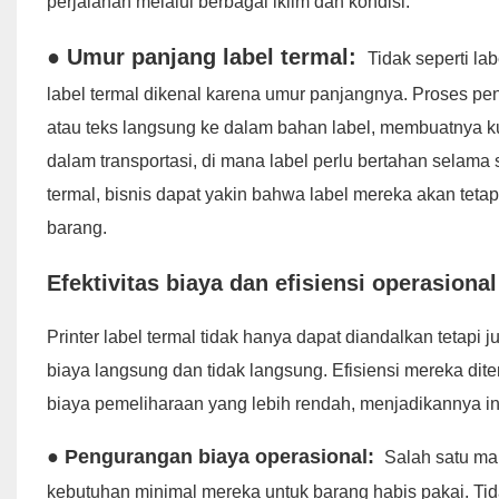
perjalanan melalui berbagai iklim dan kondisi.
● Umur panjang label termal:
Tidak seperti la
label termal dikenal karena umur panjangnya. Proses p
atau teks langsung ke dalam bahan label, membuatnya ku
dalam transportasi, di mana label perlu bertahan selama s
termal, bisnis dapat yakin bahwa label mereka akan teta
barang.
Efektivitas biaya dan efisiensi operasional
Printer label termal tidak hanya dapat diandalkan tetap
biaya langsung dan tidak langsung. Efisiensi mereka di
biaya pemeliharaan yang lebih rendah, menjadikannya inv
● Pengurangan biaya operasional:
Salah satu man
kebutuhan minimal mereka untuk barang habis pakai. Tidak