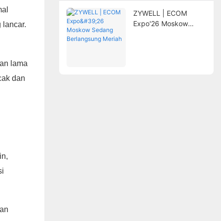
mal
ZYWELL | ECOM
Expo'26 Moskow
 lancar.
Sedang Berlangsung
Meriah
han lama
cak dan
in,
si
dan