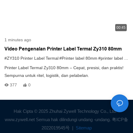
00:45
1 minutes ago
Video Pengenalan Printer Label Termal Zy310 80mm
#ZY310 Printer Label Termal
#Printer label 80mm
#printer label pengiriman
Printer Label Termal Zy310 80mm – Cepat, presisi, dan praktis!
Sempurna untuk ritel, logistik, dan pelabelan.
377
0
Hak Cipta © 2025 Zhuhai Zywell Technology Co., Ltd. -
www.zywell.net Semua hak dilindungi undang -undang.
粤ICP备
2022019545号
|
Sitemap