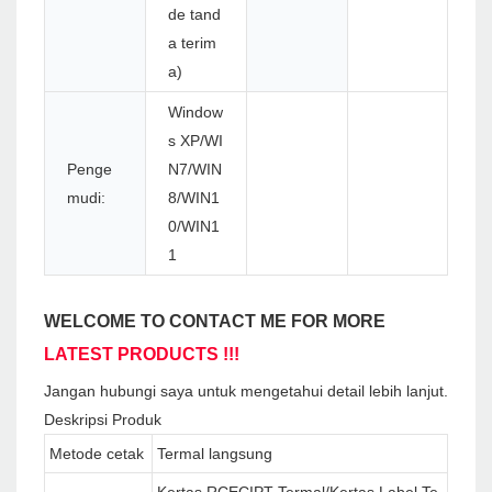
de tand
a terim
a)
Window
s XP/WI
Penge
N7/WIN
mudi:
8/WIN1
0/WIN1
1
WELCOME TO CONTACT ME FOR MORE
LATEST PRODUCTS !!!
Jangan hubungi saya untuk mengetahui detail lebih lanjut.
Deskripsi Produk
Metode cetak
Termal langsung