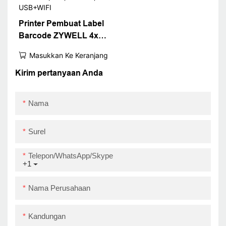
Printer Pembuat Label
Barcode ZYWELL 4x6
Kompatibel dengan
Masukkan Ke Keranjang
Windows, iOS, Android,
USB+WIFI
Kirim pertanyaan Anda
Nama
Surel
Telepon/WhatsApp/Skype
+1
Nama Perusahaan
Kandungan