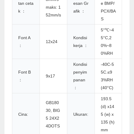
tan ceta
esan Gr
e BMP/
maks: 1
k ：
afik ：
PCX/BA
52mm/s
S
5°℃~4
Font A
Kondisi
5°C,2
12x24
：
kerja ：
0%~8
0%RH
Kondisi
-40C-5
Font B
penyim
5C.≤9
9x17
：
panan
3%RH
：
(40°C)
193.5
GB180
(d) x14
30, BIG
Cina:
Ukuran:
5 (w) x
5 24X2
135 (h)
4DOTS
mm