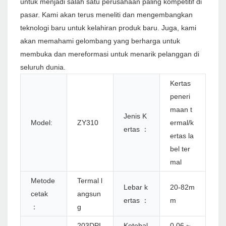
untuk menjadi salah satu perusahaan paling kompetitif di
pasar. Kami akan terus meneliti dan mengembangkan
teknologi baru untuk kelahiran produk baru. Juga, kami
akan memahami gelombang yang berharga untuk
membuka dan mereformasi untuk menarik pelanggan di
seluruh dunia.
Kertas
peneri
maan t
Jenis K
Model:
ZY310
ermal/k
ertas ：
ertas la
bel ter
mal
Metode
Termal l
Lebar k
20-82m
cetak
angsun
ertas ：
m
：
g
203DPI
Ketebal
0,06 ~