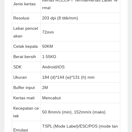
Kertas RCECIPT Termal/Kertas Label Te
Jenis kertas
rmal
Resolusi
203 dpi (8 titik/mm)
Lebar pencet
72mm
akan
Cetak kepala
50KM
Berat bersih
1.55KG
SDK
Android/iOS
Ukuran
184 (d)*144 (w)*131 (h) mm
Buffer input
2M
Kertas mati
Mencabut
Kecepatan ce
50.8mm/s (min), 152mm/s (maks)
tak
TSPL (Mode Label)/ESC/POS (mode tan
Emulasi