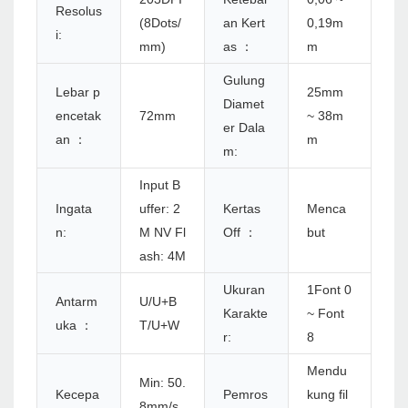
Resolus
(8Dots/
an Kert
0,19m
i:
mm)
as ：
m
Gulung
Lebar p
25mm
Diamet
encetak
72mm
~ 38m
er Dala
an ：
m
m:
Input B
Ingata
uffer: 2
Kertas
Menca
n:
M NV Fl
Off ：
but
ash: 4M
Ukuran
1Font 0
Antarm
U/U+B
Karakte
~ Font
uka ：
T/U+W
r:
8
Mendu
Min: 50.
Kecepa
Pemros
kung fil
8mm/s