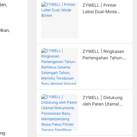
tan,
ZYWELL | Printer
Label Dual-Mode
80mm
elkan,
ZYWELL | Ringkasan
Pertengahan Tahun:
Berfokus Selama
Setengah Tahun,
Merintis Terobosan
Baru dengan Inovasi
ZYWELL | Didukung
oleh Paten Utama!
Mekanisme
Pemosisian Baru,
Memperpanjang Masa
Pakai Printer Secara
ong
Signifikan