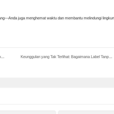
 uang—Anda juga menghemat waktu dan membantu melindungi lingku
Bagaimana Printer Tanpa Liner Dapat Memotong Biaya Label Anda Sebesar 35%
Keunggulan yang Tak Terlihat: Bagaimana Label Tanpa Liner Mengurangi Biaya dan Meningkatkan Efisiensi