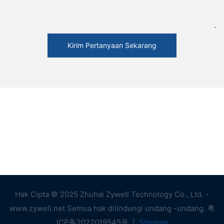
Kirim Pertanyaan Sekarang
Hak Cipta © 2025 Zhuhai Zywell Technology Co., Ltd. -
www.zywell.net Semua hak dilindungi undang -undang.
粤
ICP备2022019545号
|
Sitemap