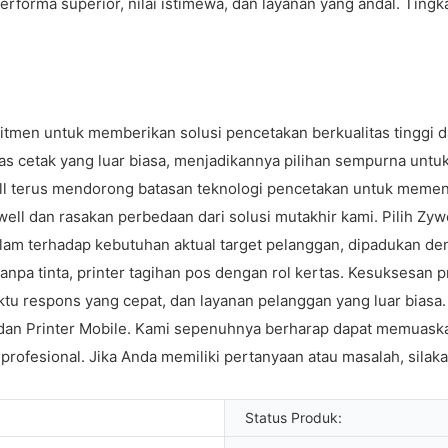
 performa superior, nilai istimewa, dan layanan yang andal. Ti
men untuk memberikan solusi pencetakan berkualitas tinggi dan 
as cetak yang luar biasa, menjadikannya pilihan sempurna untuk i
ll terus mendorong batasan teknologi pencetakan untuk memen
 dan rasakan perbedaan dari solusi mutakhir kami. Pilih Zywel
dalam terhadap kebutuhan aktual target pelanggan, dipadukan
b tanpa tinta, printer tagihan pos dengan rol kertas. Kesuksesan
waktu respons yang cepat, dan layanan pelanggan yang luar biasa
, dan Printer Mobile. Kami sepenuhnya berharap dapat memuaska
rofesional. Jika Anda memiliki pertanyaan atau masalah, silaka
Status Produk: