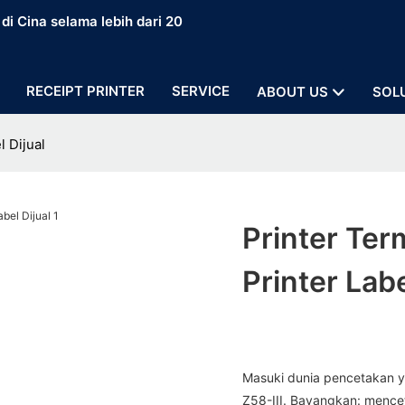
i Cina selama lebih dari 20
RECEIPT PRINTER
SERVICE
ABOUT US
SOL
l Dijual
Printer Ter
Printer Labe
Masuki dunia pencetakan ya
Z58-III. Bayangkan: mence