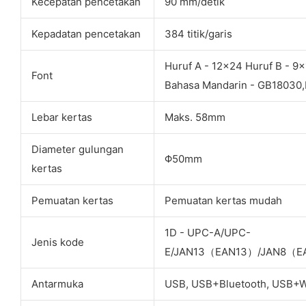
Kecepatan pencetakan
90 mm/detik
Kepadatan pencetakan
384 titik/garis
Huruf A - 12x24 Huruf B - 9x
Font
Bahasa Mandarin - GB18030
Lebar kertas
Maks. 58mm
Diameter gulungan
Φ50mm
kertas
Pemuatan kertas
Pemuatan kertas mudah
1D - UPC-A/UPC-
Jenis kode
E/JAN13（EAN13）/JAN8（E
Antarmuka
USB, USB+Bluetooth, USB+W