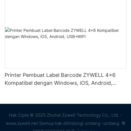
Printer Pembuat Label Barcode ZYWELL 4x6
Kompatibel dengan Windows, iOS, Android,
USB+WIFI
Hak Cipta © 2025 Zhuhai Zywell Technology Co., Ltd. -
www.zywell.net Semua hak dilindungi undang -undang.
粤