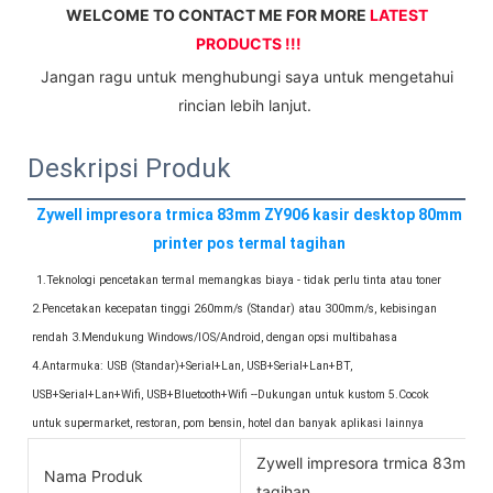
WELCOME TO CONTACT ME FOR MORE 
LATEST 
PRODUCTS !!!
 Jangan ragu untuk menghubungi saya untuk mengetahui 
rincian lebih lanjut. 
Deskripsi Produk
Zywell impresora trmica 83mm ZY906 kasir desktop 80mm 
printer pos termal tagihan
1.Teknologi pencetakan termal memangkas biaya - tidak perlu tinta atau toner 
2.Pencetakan kecepatan tinggi 260mm/s (Standar) atau 300mm/s, kebisingan 
rendah 3.Mendukung Windows/IOS/Android, dengan opsi multibahasa 
4.Antarmuka: USB (Standar)+Serial+Lan, USB+Serial+Lan+BT, 
USB+Serial+Lan+Wifi, USB+Bluetooth+Wifi --Dukungan untuk kustom 5.Cocok 
untuk supermarket, restoran, pom bensin, hotel dan banyak aplikasi lainnya
Zywell impresora trmica 83mm
Nama Produk
tagihan