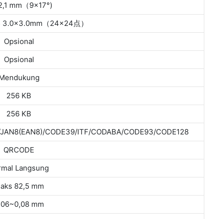
×2,1 mm（9×17°)
G5 3.0×3.0mm（24×24点）
Opsional
Opsional
Mendukung
256 KB
256 KB
)/JAN8(EAN8)/CODE39/ITF/CODABA/CODE93/CODE128
QRCODE
rmal Langsung
aks 82,5 mm
,06~0,08 mm