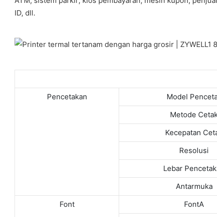
ATM; sistem parkir; kios pembayaran; mesin kupon; penjual 
ID, dll.
Pencetakan
Model Pencet
Metode Ceta
Kecepatan Cet
Resolusi
Lebar Penceta
Antarmuka
Font
FontA