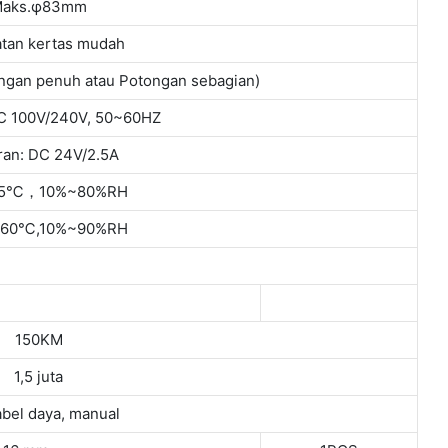
aks.φ83mm
tan kertas mudah
ngan penuh atau Potongan sebagian)
C 100V/240V, 50~60HZ
ran: DC 24V/2.5A
5℃，10%~80%RH
60℃,10%~90%RH
150KM
1,5 juta
abel daya, manual