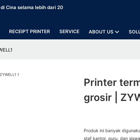
i Cina selama lebih dari 20
RECEIPT PRINTER
SERVICE
ABOUT US
SOL
YWELL1
Printer ter
grosir | Z
Produk ini banyak digunakan
staf kantor, guru, dan siswa