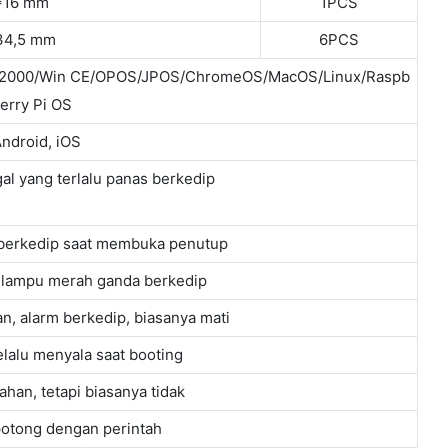
4*16 mm
1PCS
34,5 mm
6PCS
in2000/Win CE/OPOS/JPOS/ChromeOS/MacOS/Linux/Raspb
erry Pi OS
ndroid, iOS
l yang terlalu panas berkedip
berkedip saat membuka penutup
, lampu merah ganda berkedip
n, alarm berkedip, biasanya mati
lalu menyala saat booting
han, tetapi biasanya tidak
otong dengan perintah