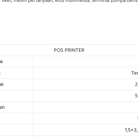
tiket; mesin pertanyaan; kios multimedia; terminal pompa bensi
POS PRINTER
ak
k
Te
ak
2
5
kan
1,5×