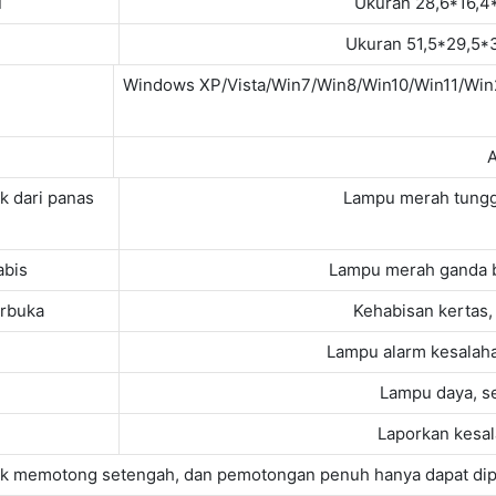
u
Ukuran 28,6*16,
Ukuran 51,5*29,5*
Windows XP/Vista/Win7/Win8/Win10/Win11/W
A
k dari panas
Lampu merah tungga
abis
Lampu merah ganda 
erbuka
Kehabisan kertas
h
Lampu alarm kesalaha
Lampu daya, se
Laporkan kesala
uk memotong setengah, dan pemotongan penuh hanya dapat dip