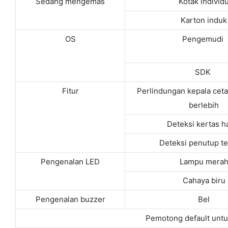
Sedang mengemas
Kotak individ
Karton induk
OS
Pengemudi
SDK
Fitur
Perlindungan kepala ceta
berlebih
Deteksi kertas h
Deteksi penutup t
Pengenalan LED
Lampu mera
Cahaya biru
Pengenalan buzzer
Bel
Pemotong default unt