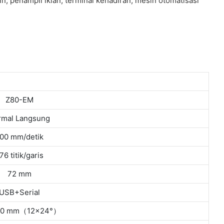
n; penampil iklan; terminal kehadiran, mesin otomatisasi
Z80-EM
rmal Langsung
00 mm/detik
76 titik/garis
72 mm
USB+Serial
3,0 mm（12×24°）