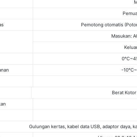
M
Pemua
as
Pemotong otomatis (Poto
Masukan: A
Kelua
0℃~4
anan
-10℃~
Berat Kotor
kan
Gulungan kertas, kabel data USB, adaptor daya, k