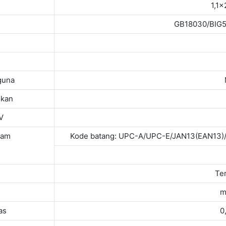
1,1
GB18030/BI
guna
kan
V
lam
Kode batang: UPC-A/UPC-E/JAN13(EAN13
Te
m
as
0