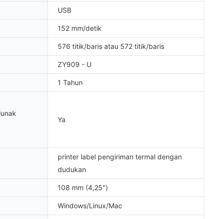
USB
152 mm/detik
576 titik/baris atau 572 titik/baris
ZY909 - U
1 Tahun
lunak
Ya
printer label pengiriman termal dengan
dudukan
108 mm (4,25")
Windows/Linux/Mac