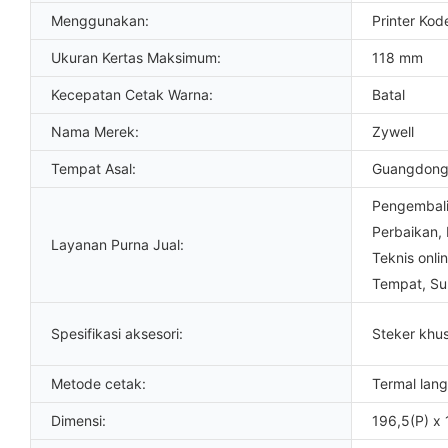
Menggunakan:
Printer Kod
Ukuran Kertas Maksimum:
118 mm
Kecepatan Cetak Warna:
Batal
Nama Merek:
Zywell
Tempat Asal:
Guangdong
Pengembali
Perbaikan,
Layanan Purna Jual:
Teknis onli
Tempat, Su
Spesifikasi aksesori:
Steker khu
Metode cetak:
Termal lan
Dimensi:
196,5(P) x 