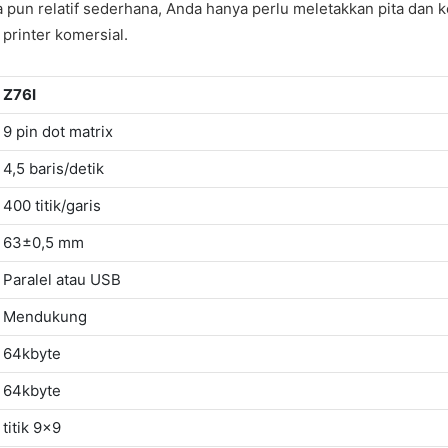
 pun relatif sederhana, Anda hanya perlu meletakkan pita dan k
printer komersial.
Z76I
9 pin dot matrix
4,5 baris/detik
400 titik/garis
63±0,5 mm
Paralel atau USB
Mendukung
64kbyte
64kbyte
titik 9x9