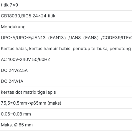
titik 7x9
GB18030,BIG5 24x24 titik
Mendukung
UPC-A/UPC-E/JAN13（EAN13）/JAN8（EAN8）/CODE39/ITF/
Kertas habis, kertas hampir habis, penutup terbuka, pemotong
AC 100V-240V 50/60HZ
DC 24V/2.5A
DC 24V/1A
kertas dot matrix tiga lapis
75,5±0,5mm×φ65mm (maks)
0,06~0,08 mm
Maks. Ø 65 mm