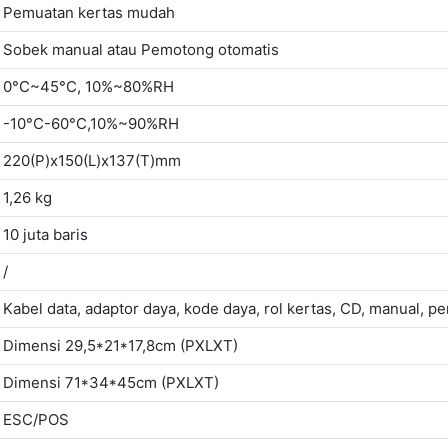
Pemuatan kertas mudah
Sobek manual atau Pemotong otomatis
0°C~45°C, 10%~80%RH
-10°C-60°C,10%~90%RH
220(P)x150(L)x137(T)mm
1,26 kg
10 juta baris
/
Kabel data, adaptor daya, kode daya, rol kertas, CD, manual, p
Dimensi 29,5*21*17,8cm (PXLXT)
Dimensi 71*34*45cm (PXLXT)
ESC/POS