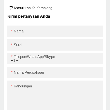
Kompatibel dengan
Masukkan Ke Keranjang
Windows, iOS, Android,
USB+WIFI
Kirim pertanyaan Anda
Nama
Surel
Telepon/WhatsApp/Skype
+1
Nama Perusahaan
Kandungan