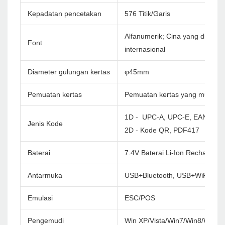
Kepadatan pencetakan
576 Titik/Garis
Alfanumerik; Cina yang disederh
Font
internasional
Diameter gulungan kertas
φ45mm
Pemuatan kertas
Pemuatan kertas yang mudah
1D - UPC-A, UPC-E, EAN-8, E
Jenis Kode
2D - Kode QR, PDF417
Baterai
7.4V Baterai Li-Ion Rechargea
Antarmuka
USB+Bluetooth, USB+WiFi
Emulasi
ESC/POS
Pengemudi
Win XP/Vista/Win7/Win8/Win1