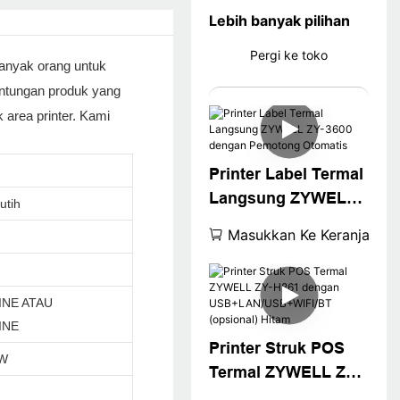
Lebih banyak pilihan
Pergi ke toko
banyak orang untuk
untungan produk yang
 area printer. Kami
Printer Label Termal
Langsung ZYWELL
utih
ZY-3600 dengan
Masukkan Ke Keranjang
Pemotong Otomatis
INE ATAU
INE
Printer Struk POS
+W
Termal ZYWELL ZY-
H861 dengan