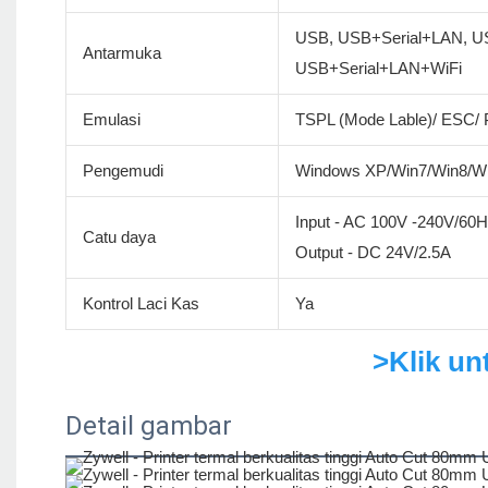
USB, USB+Serial+LAN, U
Antarmuka
USB+Serial+LAN+WiFi
Emulasi
TSPL (Mode Lable)/ ESC/ 
Pengemudi
Windows XP/Win7/Win8/Wi
Input - AC 100V -240V/60
Catu daya
Output - DC 24V/2.5A
Kontrol Laci Kas
Ya
>Klik u
Detail gambar