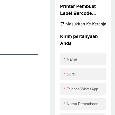
Printer Pembuat
Label Barcode
ZYWELL 4x6
Masukkan Ke Keranjang
Kompatibel dengan
Windows, iOS,
Kirim pertanyaan
Android, USB+WIFI
Anda
Nama
Surel
Telepon/WhatsApp/Skype
Nama Perusahaan