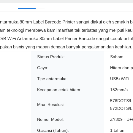
 Antarmuka 80mm Label Barcode Printer sangat diakui oleh semakin 
alam teknologi membawa kami manfaat tak terbatas yang meliputi ke
m USB WiFi Antarmuka 80mm Label Printer Barcode sangat cocok untuk
upakan bisnis yang mapan dengan banyak pengalaman dan keahlian.
Status Produk:
Saham
Gaya:
Hitam dan p
Tipe antarmuka:
USB+WiFi
Kecepatan cetak hitam:
152mm/s
576DOTS/L
Max. Resolusi:
572DOTS/L
Nomor Model:
ZY309 - U
Garansi (Tahun):
1 tahun