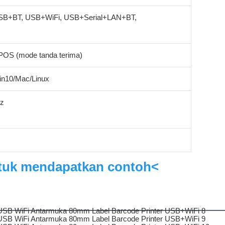
SB+BT, USB+WiFi, USB+Serial+LAN+BT,
POS (mode tanda terima)
n10/Mac/Linux
Hz
ntuk mendapatkan contoh<