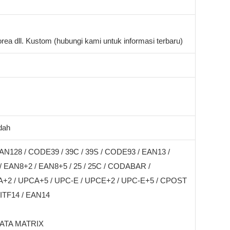
rea dll. Kustom (hubungi kami untuk informasi terbaru)
dah
AN128 / CODE39 / 39C / 39S / CODE93 / EAN13 /
 EAN8+2 / EAN8+5 / 25 / 25C / CODABAR /
+2 / UPCA+5 / UPC-E / UPCE+2 / UPC-E+5 / CPOST
 ITF14 / EAN14
DATA MATRIX