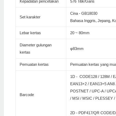
Kepadatan pencetakan
576 Titik/Garis
Cina - GB18030
Set karakter
Bahasa Inggris, Jepang, Ko
Lebar kertas
20 ~ 80mm
Diameter gulungan
φ83mm
kertas
Pemuatan kertas
Pemuatan kertas yang mu
1D - CODE128 / 128M / E
EAN13+2 / EAN13+5 AN8 /
POSTNET / UPC-A / UPCA
Barcode
/ MSI / MSIC / PLESSEY /
2D - PDF417/QR CODE/