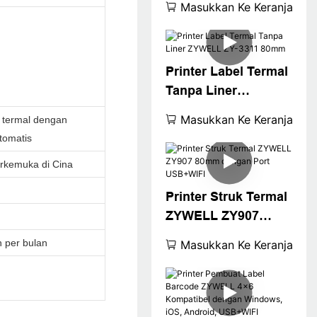
Masukkan Ke Keranjang
USB+LAN/USB+WIFI
/BT (opsional) Hitam
Printer Label Termal
Tanpa Liner
ZYWELL ZY-3311
Masukkan Ke Keranjang
l termal dengan
80mm
tomatis
rkemuka di Cina
Printer Struk Termal
ZYWELL ZY907
80mm dengan Port
 per bulan
Masukkan Ke Keranjang
USB+WIFI