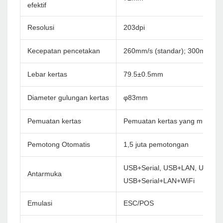
efektif
Resolusi
203dpi
Kecepatan pencetakan
260mm/s (standar); 300mm/s
Lebar kertas
79.5±0.5mm
Diameter gulungan kertas
φ83mm
Pemuatan kertas
Pemuatan kertas yang mudah
Pemotong Otomatis
1,5 juta pemotongan
USB+Serial, USB+LAN, USB+Se
Antarmuka
USB+Serial+LAN+WiFi
Emulasi
ESC/POS