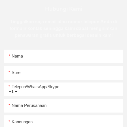
Hubungi Kami
Tinggalkan saja email atau nomor telepon Anda di
formulir kontak sehingga kami dapat mengirimkan
penawaran gratis untuk berbagai desain kami
Nama
Surel
Telepon/WhatsApp/Skype
+1
Nama Perusahaan
Kandungan