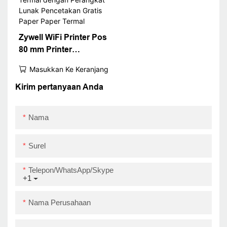
USB+RS232+LAN
Zywell WiFi Printer Pos
80 mm Printer
Penerimaan Termal
Masukkan Ke Keranjang
dengan Perangkat
Lunak Pencetakan
Kirim pertanyaan Anda
Gratis Paper Paper
Termal
Nama
Surel
Telepon/WhatsApp/Skype
+1
Nama Perusahaan