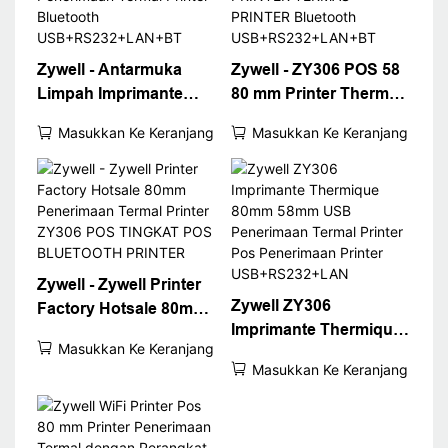
Zywell - Antarmuka
Zywell - ZY306 POS 58
Limpah Imprimante
80 mm Printer Thermal
Printer Bill ZY306
Free Driver 300 DPI
Masukkan Ke Keranjang
Masukkan Ke Keranjang
80mm Pos Penerimaan
POS PRINTER
Termal Printer
TERMAS PRINTER
Bluetooth
Bluetooth
USB+RS232+LAN+BT
USB+RS232+LAN+BT
Zywell - Zywell Printer
Zywell ZY306
Factory Hotsale 80mm
Imprimante Thermique
Penerimaan Termal
Masukkan Ke Keranjang
80mm 58mm USB
Printer ZY306 POS
Masukkan Ke Keranjang
Penerimaan Termal
TINGKAT POS
Printer Pos Penerimaan
BLUETOOTH PRINTER
Printer