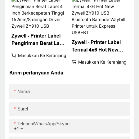
Waybill Printer
USB+WiFi
USB+WiFi
Zywell - Printer Label
Zywell - Printer Label
Pengiriman Berat Label
Termal 4x6 Hot New
4 Inch Berkecepatan
Masukkan Ke Keranjang
Zywell ZY910 USB
Tinggi 152mm/S
Masukkan Ke Keranjang
Bluetooth Barcode
dengan Driver Zywell
Waybill Printer untuk
Kirim pertanyaan Anda
ZY910 USB
Express USB+BT
Nama
Surel
Telepon/WhatsApp/Skype
+1