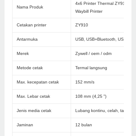
4x6 Printer Thermal ZY910 Zyw
Nama Produk
Waybill Printer
Cetakan printer
ZY910
Antarmuka
USB, USB+Bluetooth, USB+WiF
Merek
Zywell / oem / odm
Metode cetak
Termal langsung
Max. kecepatan cetak
152 mm/s
Max. Lebar cetak
108 mm (4,25 ")
Jenis media cetak
Lubang kontinu, celah, tanda hi
Jaminan
12 bulan