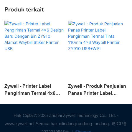
Produk terkait
Zywell - Printer Label
Zywell - Produk Penjualan
Pengiriman Termal 4x6
Panas Printer Label
Design Baru Dengan Bin
Pengiriman Termal Tinta
ZY910 Alamat Waybill
110mm 4x6 Waybill Printer
Stiker Printer USB
ZY910 USB+WiFi
Hak Cipta © 2025 Zhuhai Zywell Technology Co., Ltd. -
www.zywell.net Semua hak dilindungi undang -undang.
粤ICP备
2022019545号
|
Sitemap