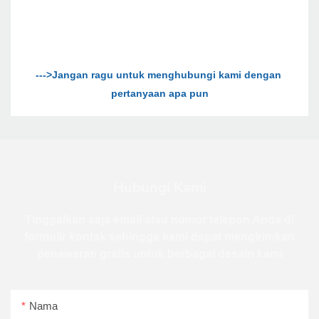
--->Jangan ragu untuk menghubungi kami dengan 
Hubungi Kami
Tinggalkan saja email atau nomor telepon Anda di
formulir kontak sehingga kami dapat mengirimkan
penawaran gratis untuk berbagai desain kami
Nama