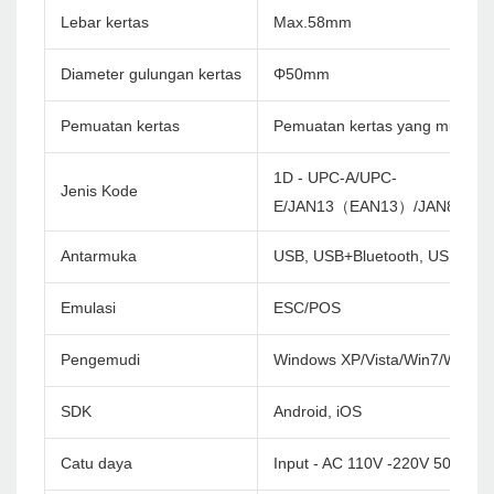
Lebar kertas
Max.58mm
Diameter gulungan kertas
Φ50mm
Pemuatan kertas
Pemuatan kertas yang mudah
1D - UPC-A/UPC-
Jenis Kode
E/JAN13（EAN13）/JAN8（EA
Antarmuka
USB, USB+Bluetooth, USB+WiF
Emulasi
ESC/POS
Pengemudi
Windows XP/Vista/Win7/Win8/
SDK
Android, iOS
Catu daya
Input - AC 110V -220V 50/60