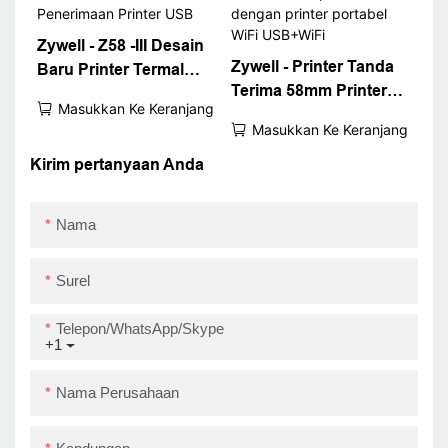
Zywell - Z58 -III Desain
Zywell - Printer Tanda
Baru Printer Termal
Terima 58mm Printer
Langsung Mini Mini
Masukkan Ke Keranjang
Tiket Termal Tidak Ada
Hitam dan Putih
Masukkan Ke Keranjang
Pita toner Tinta
Portabel 58mm
Diperlukan dengan
Kirim pertanyaan Anda
Penerimaan Printer
printer portabel WiFi
USB
USB+WiFi
Nama
Surel
Telepon/WhatsApp/Skype
+1
Nama Perusahaan