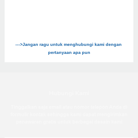
--->Jangan ragu untuk menghubungi kami dengan 
Hubungi Kami
Tinggalkan saja email atau nomor telepon Anda di
formulir kontak sehingga kami dapat mengirimkan
penawaran gratis untuk berbagai desain kami