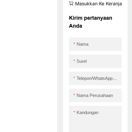
Masukkan Ke Keranjang
Tiket Lotere USB
Printer Thermal
Kirim pertanyaan
3inch untuk
Anda
Supermarket Hotel
USB
Nama
Surel
Telepon/WhatsApp/Skype
Nama Perusahaan
Kandungan