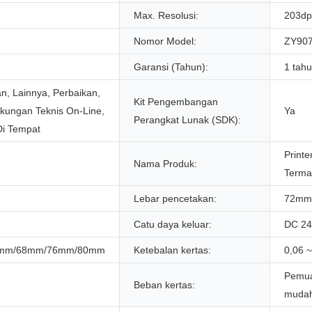
Max. Resolusi:
203dp
Nomor Model:
ZY907
Garansi (Tahun):
1 tah
n, Lainnya, Perbaikan,
Kit Pengembangan
kungan Teknis On-Line,
Ya
Perangkat Lunak (SDK):
Di Tempat
Print
Nama Produk:
Terma
Lebar pencetakan:
72mm
Catu daya keluar:
DC 24
mm/68mm/76mm/80mm
Ketebalan kertas:
0,06 
Pemua
Beban kertas:
muda