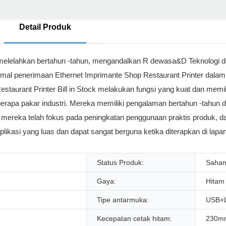
Detail Produk
ng melelahkan bertahun -tahun, mengandalkan R dewasa&D Teknologi d
rmal penerimaan Ethernet Imprimante Shop Restaurant Printer dala
taurant Printer Bill in Stock melakukan fungsi yang kuat dan memil
beberapa pakar industri. Mereka memiliki pengalaman bertahun -tahu
mereka telah fokus pada peningkatan penggunaan praktis produk, d
ikasi yang luas dan dapat sangat berguna ketika diterapkan di lapang
Status Produk:
Saha
Gaya:
Hitam 
Tipe antarmuka:
USB+
Kecepatan cetak hitam:
230m