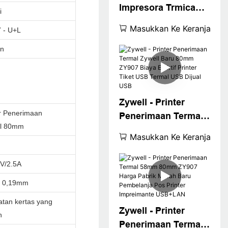
Impresora Trmica
i
dengan ADACTER
Masukkan Ke Keranjang
 - U+L
BUIL -IN yang
ditingkatkan 80mm
un
Printer Thermal
ZY907 USB WiFi
Printer USB+WiFi
Zywell - Printer
er Penerimaan
Penerimaan Termal
l 80mm
Zywell Baru 80mm
Masukkan Ke Keranjang
ZY907 Biaya Efektif
Printer Tiket USB
V/2.5A
Termal USB Dijual
~ 0,19mm
USB
tan kertas yang
Zywell - Printer
h
Penerimaan Termal