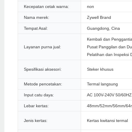
Kecepatan cetak warna:
non
Nama merek:
Zywell Brand
Tempat Asal:
Guangdong, Cina
Kembali dan Penggantia
Layanan purna jual:
Pusat Panggilan dan Du
Pelatihan dan Inspeksi 
Spesifikasi aksesori:
Steker khusus
Metode pencetakan:
Termal langsung
Input catu daya:
AC 100V-240V 50/60HZ
Lebar kertas:
48mm/52mm/56mm/64
Jenis kertas:
Kertas kwitansi termal