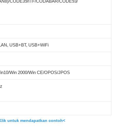
EAN8)/CODE39/ITF/CODABAR/CODE93/
AN, USB+BT, USB+WiFi
Win10/Win 2000/Win CE/OPOS/JPOS
Hz
Klik untuk mendapatkan contoh<