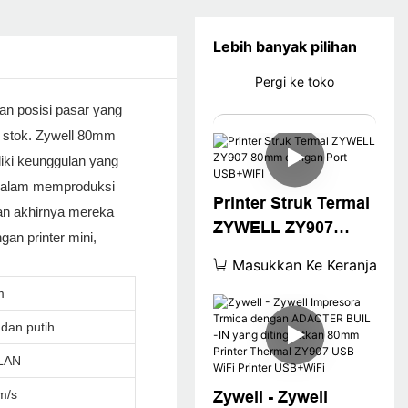
Lebih banyak pilihan
Pergi ke toko
an posisi pasar yang
m stok. Zywell 80mm
iki keunggulan yang
n dalam memproduksi
Printer Struk Termal
an akhirnya mereka
ZYWELL ZY907
an printer mini,
80mm dengan Port
Masukkan Ke Keranjang
USB+WIFI
m
dan putih
LAN
m/s
Zywell - Zywell