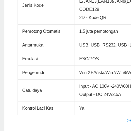
E/JAN13(EAN13)/JAN8(
Jenis Kode
CODE128
2D - Kode QR
Pemotong Otomatis
1,5 juta pemotongan
Antarmuka
USB, USB+RS232, USB+L
Emulasi
ESC/POS
Pengemudi
Win XP/Vista/Win7/Win8/
Input - AC 100V -240V/60
Catu daya
Output - DC 24V/2.5A
Kontrol Laci Kas
Ya
>