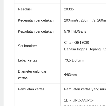
Resolusi
203dpi
Kecepatan pencetakan
200mm/s, 230mm/s, 260
Kepadatan pencetakan
576 Titik/Garis
Cina - GB18030
Set karakter
Bahasa Inggris, Jepang, Ko
Lebar kertas
79,5 ± 0,5mm
Diameter gulungan
Φ83mm
kertas
Pemuatan kertas
Pemuatan kertas yang mu
1D - UPC-A/UPC-