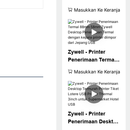
58mm 80mm ZY907
Masukkan Ke Keranjang
Harga Pabrik Murah
Baru Pembelanja
Pos Printer
Impreimante
USB+LAN
Zywell - Printer
Penerimaan Termal
88mm 58mm Zywell
Masukkan Ke Keranjang
Desktop Penerimaan
Termal dengan
kepala printer
diimpor dari Jepang
USB
Zywell - Printer
Penerimaan Desktop
Termurah Printer