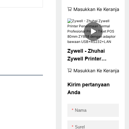
Zywell ZY808 Tablet
Masukkan Ke Keranjang
Murah 3 Inch Pos
Printer Tiket Termal
USB
Zywell - Zhuhai
Zywell Printer
Penerimaan Termal
Masukkan Ke Keranjang
Profesional Printer
Tiket POS 80mm
Kirim pertanyaan
ZY808 dengan
Anda
adaptor bawaan
USB+RS232+LAN
Nama
Surel