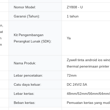
Nomor Model:
ZY808 - U
Garansi (Tahun):
1 tahun
n,
at
Kit Pengembangan
n
Ya
Perangkat Lunak (SDK):
an
Zywell tinta android ios w
Nama Produk:
thermal penerimaan printe
Lebar pencetakan:
72mm
Catu daya keluar:
DC 24V/2.5A
Lebar kertas:
48mm/52mm/56mm/64mm
Beban kertas:
Pemuatan kertas yang mu