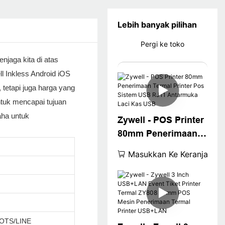
Lebih banyak pilihan
Pergi ke toko
njaga kita di atas
l Inkless Android iOS
tetapi juga harga yang
ntuk mencapai tujuan
aha untuk
Zywell - POS Printer
80mm Penerimaan
Termal Printer Pos
Masukkan Ke Keranjang
Sistem USB RJ11
Antarmuka Laci Kas
USB
OTS/LINE