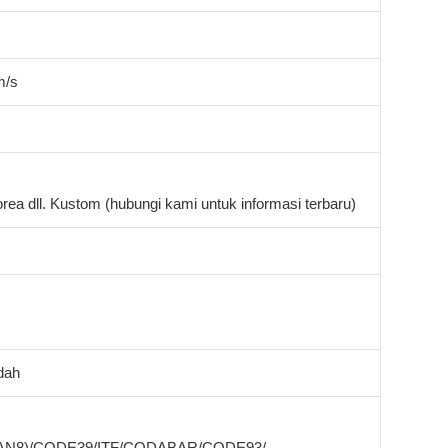
m/s
rea dll. Kustom (hubungi kami untuk informasi terbaru)
dah
EAN8)/CODE39/ITF/CODABAR/CODE93/