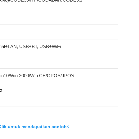
ial+LAN, USB+BT, USB+WiFi
Win10/Win 2000/Win CE/OPOS/JPOS
Hz
Klik untuk mendapatkan contoh<