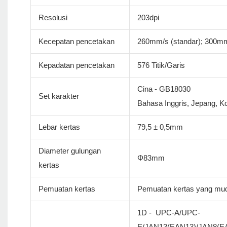
Resolusi
203dpi
Kecepatan pencetakan
260mm/s (standar); 300m
Kepadatan pencetakan
576 Titik/Garis
Cina - GB18030
Set karakter
Bahasa Inggris, Jepang, Ko
Lebar kertas
79,5 ± 0,5mm
Diameter gulungan
Φ83mm
kertas
Pemuatan kertas
Pemuatan kertas yang mu
1D - UPC-A/UPC-
E/JAN13(EAN13)/JAN8(