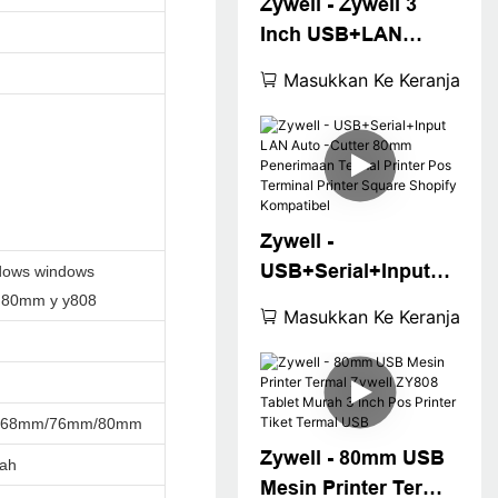
Zywell - Zywell 3
Inch USB+LAN
Event Tiket Printer
Masukkan Ke Keranjang
Termal ZY808 80mm
POS Mesin
Penerimaan Termal
Printer USB+LAN
Zywell -
USB+Serial+Input
indows windows
LAN Auto -Cutter
r 80mm y y808
Masukkan Ke Keranjang
80mm Penerimaan
Termal Printer Pos
Terminal Printer
Square Shopify
/68mm/76mm/80mm
Kompatibel
Zywell - 80mm USB
dah
Mesin Printer Termal