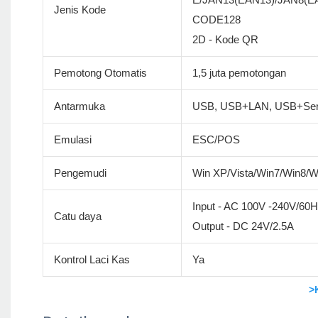
Jenis Kode
CODE128
2D - Kode QR
Pemotong Otomatis
1,5 juta pemotongan
Antarmuka
USB, USB+LAN, USB+Ser
Emulasi
ESC/POS
Pengemudi
Win XP/Vista/Win7/Win8/
Input - AC 100V -240V/60
Catu daya
Output - DC 24V/2.5A
Kontrol Laci Kas
Ya
>