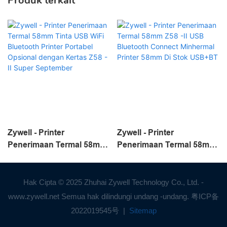
Produk terkait
Zywell - Printer
Zywell - Printer
Penerimaan Termal 58mm
Penerimaan Termal 58mm
Tinta USB WiFi Bluetooth
Z58 -II USB Bluetooth
Printer Portabel Opsional
Connect Minhermal
dengan Kertas Z58 -II
Printer 58mm Di Stok
Hak Cipta © 2025 Zhuhai Zywell Technology Co., Ltd. -
Super September
USB+BT
www.zywell.net Semua hak dilindungi undang -undang.
粤ICP备
2022019545号
|
Sitemap