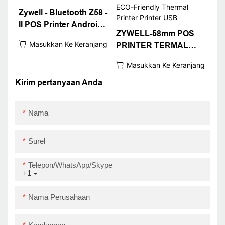
Zywell - Bluetooth Z58 -
II POS Printer Android
ZYWELL-58mm POS
iOS Penerimaan Termal
Masukkan Ke Keranjang
PRINTER TERMAL
Printer USB+BT
TERMAL TERBUKA
Masukkan Ke Keranjang
USB TUBU PRINTER
ZYWELL Z58-II ECO-
Kirim pertanyaan Anda
Friendly Thermal
Printer Printer USB
Nama
Surel
Telepon/WhatsApp/Skype
+1
Nama Perusahaan