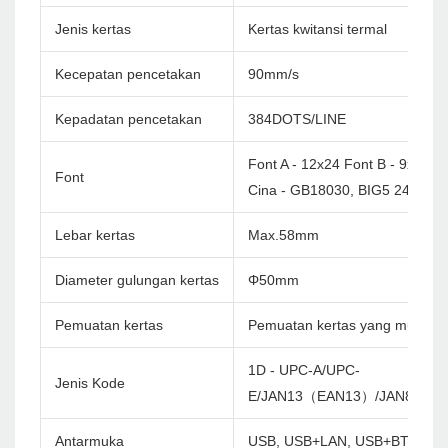
Jenis kertas
Kertas kwitansi termal
Kecepatan pencetakan
90mm/s
Kepadatan pencetakan
384DOTS/LINE
Font A - 12x24 Font B - 9x17
Font
Cina - GB18030, BIG5 24X24
Lebar kertas
Max.58mm
Diameter gulungan kertas
Φ50mm
Pemuatan kertas
Pemuatan kertas yang mudah
1D - UPC-A/UPC-
Jenis Kode
E/JAN13（EAN13）/JAN8（EA
Antarmuka
USB, USB+LAN, USB+BT, USB