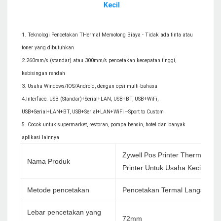
1. Teknologi Pencetakan THermal Memotong Biaya - Tidak ada tinta atau 
toner yang dibutuhkan

2.260mm/s (standar) atau 300mm/s pencetakan kecepatan tinggi, 
kebisingan rendah

3. Usaha Windows/IOS/Android, dengan opsi multi-bahasa

4.Interface: USB (Standar)+Serial+LAN, USB+BT, USB+WiFi, 
USB+Serial+LAN+BT, USB+Serial+LAN+WiFi --Sport to Custom

5. Cocok untuk supermarket, restoran, pompa bensin, hotel dan banyak 
Zywell Pos Printer Thermal u
Nama Produk
Printer Untuk Usaha Kecil
Metode pencetakan
Pencetakan Termal Langsung
Lebar pencetakan yang
72mm