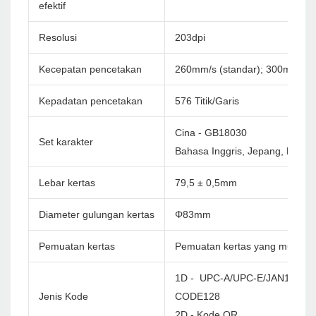
efektif
Resolusi
203dpi
Kecepatan pencetakan
260mm/s (standar); 300mm/s
Kepadatan pencetakan
576 Titik/Garis
Cina - GB18030
Set karakter
Bahasa Inggris, Jepang, Korea 
Lebar kertas
79,5 ± 0,5mm
Diameter gulungan kertas
Φ83mm
Pemuatan kertas
Pemuatan kertas yang mudah
1D - UPC-A/UPC-E/JAN13(EA
Jenis Kode
CODE128
2D - Kode QR