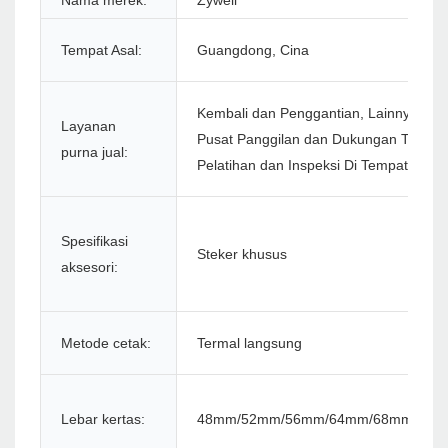
Nama merek:
Zywell
Tempat Asal:
Guangdong, Cina
Kembali dan Penggantian, Lainnya, Per
Layanan
Pusat Panggilan dan Dukungan Teknis 
purna jual:
Pelatihan dan Inspeksi Di Tempat
Spesifikasi
Steker khusus
aksesori:
Metode cetak:
Termal langsung
Lebar kertas:
48mm/52mm/56mm/64mm/68mm/76m