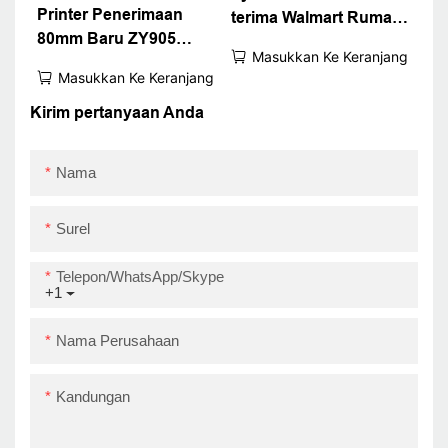
Printer Penerimaan
terima Walmart Rumah
80mm Baru ZY905
Supermarket Gunakan
Masukkan Ke Keranjang
Dengan Penutup Tahan
Zywell ZY905 POS
Masukkan Ke Keranjang
Air Modul Printer
PRINTER TERMAL
Termal yang Baik POS
Kirim pertanyaan Anda
TERMAL
Printer Thermal
USB+RS232+LAN
Nama
Surel
Telepon/WhatsApp/Skype
+1
Nama Perusahaan
Kandungan