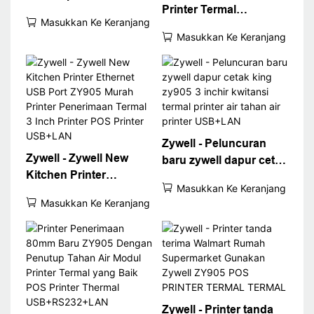
Printer Termal
de Vietas 80mm
Masukkan Ke Keranjang
Berkualitas Tinggi
Bluetooth Thermal
Masukkan Ke Keranjang
80mm Penerimaan
Printer ZY905
Printer ZY905 Dinding
USB+RS232+LAN+BT
Mount WiFi Penerimaan
Printer
Zywell - Peluncuran
Zywell - Zywell New
baru zywell dapur cetak
Kitchen Printer
king zy905 3 inchir
Masukkan Ke Keranjang
Ethernet USB Port
kwitansi termal printer
Masukkan Ke Keranjang
ZY905 Murah Printer
air tahan air printer
Penerimaan Termal 3
USB+LAN
Inch Printer POS
Printer USB+LAN
Zywell - Printer tanda