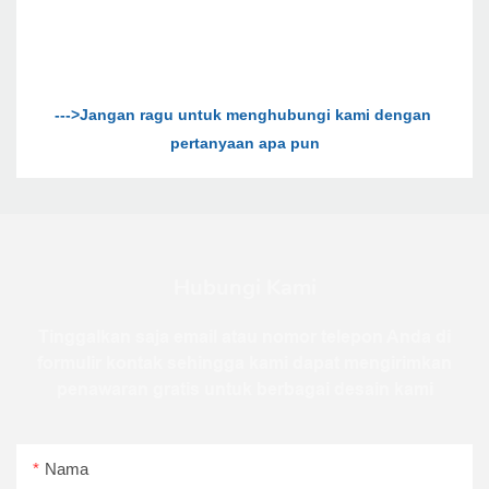
--->Jangan ragu untuk menghubungi kami dengan 
Hubungi Kami
Tinggalkan saja email atau nomor telepon Anda di
formulir kontak sehingga kami dapat mengirimkan
penawaran gratis untuk berbagai desain kami
Nama