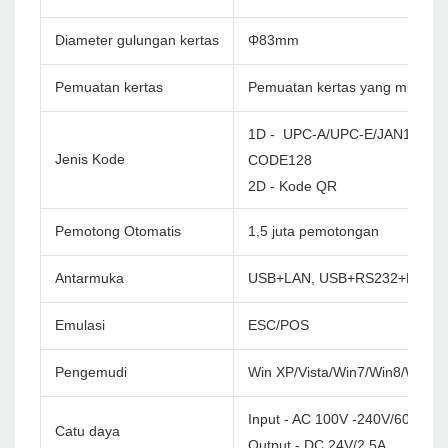
Diameter gulungan kertas
Φ83mm
Pemuatan kertas
Pemuatan kertas yang mudah
1D - UPC-A/UPC-E/JAN13(EA
Jenis Kode
CODE128
2D - Kode QR
Pemotong Otomatis
1,5 juta pemotongan
Antarmuka
USB+LAN, USB+RS232+LAN, 
Emulasi
ESC/POS
Pengemudi
Win XP/Vista/Win7/Win8/Win1
Input - AC 100V -240V/60Hz
Catu daya
Output - DC 24V/2.5A