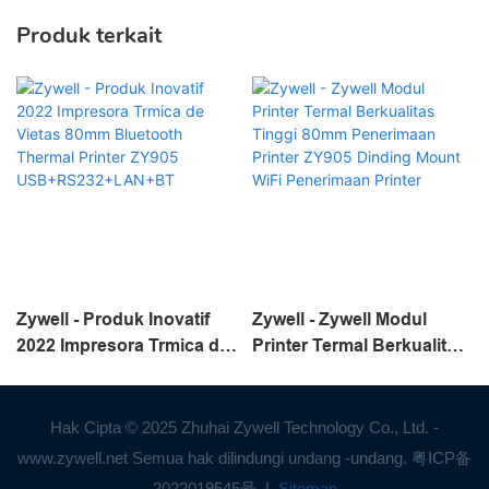
Produk terkait
Zywell - Produk Inovatif
Zywell - Zywell Modul
2022 Impresora Trmica de
Printer Termal Berkualitas
Vietas 80mm Bluetooth
Tinggi 80mm Penerimaan
Thermal Printer ZY905
Printer ZY905 Dinding
USB+RS232+LAN+BT
Mount WiFi Penerimaan
Hak Cipta © 2025 Zhuhai Zywell Technology Co., Ltd. -
Printer
www.zywell.net Semua hak dilindungi undang -undang.
粤ICP备
2022019545号
|
Sitemap