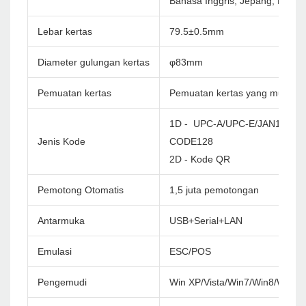
Bahasa Inggris, Jepang, Korea 
Lebar kertas
79.5±0.5mm
Diameter gulungan kertas
φ83mm
Pemuatan kertas
Pemuatan kertas yang mudah
1D - UPC-A/UPC-E/JAN13(EA
Jenis Kode
CODE128
2D - Kode QR
Pemotong Otomatis
1,5 juta pemotongan
Antarmuka
USB+Serial+LAN
Emulasi
ESC/POS
Pengemudi
Win XP/Vista/Win7/Win8/Win1