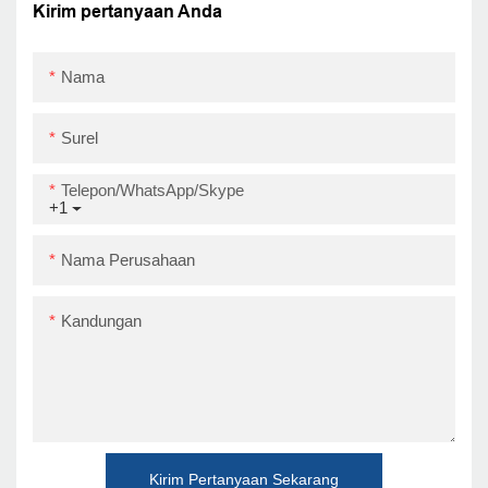
USB+WIFI
Kirim pertanyaan Anda
Nama
Surel
Telepon/WhatsApp/Skype
+1
Nama Perusahaan
Kandungan
Kirim Pertanyaan Sekarang