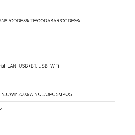
EAN8)/CODE39/ITF/CODABAR/CODE93/
ial+LAN, USB+BT, USB+WiFi
Win10/Win 2000/Win CE/OPOS/JPOS
Hz