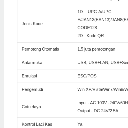
1D - UPC-A/UPC-
E/JAN13(EAN13)/JAN8(
Jenis Kode
CODE128
2D - Kode QR
Pemotong Otomatis
1,5 juta pemotongan
Antarmuka
USB, USB+LAN, USB+Ser
Emulasi
ESC/POS
Pengemudi
Win XP/Vista/Win7/Win8/
Input - AC 100V -240V/60
Catu daya
Output - DC 24V/2.5A
Kontrol Laci Kas
Ya