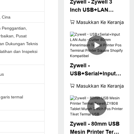
Zywell - Zywell 3
Inch USB+LAN
 Cina
Event Tiket Printer
Masukkan Ke Keranjang
Termal ZY808 80mm
 Penggantian,
POS Mesin
rbaikan, Pusat
Penerimaan Termal
dan Dukungan Teknis
Printer USB+LAN
latihan dan Inspeksi
Zywell -
USB+Serial+Input
us
LAN Auto -Cutter
Masukkan Ke Keranjang
80mm Penerimaan
garis termal
Termal Printer Pos
Terminal Printer
Square Shopify
Kompatibel
Zywell - 80mm USB
Mesin Printer Termal