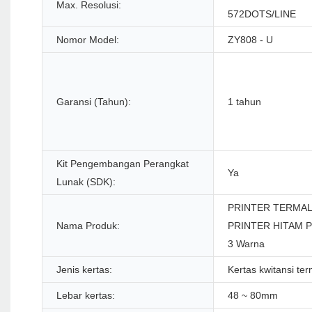
Max. Resolusi:
572DOTS/LINE
Nomor Model:
ZY808 - U
Garansi (Tahun):
1 tahun
Kit Pengembangan Perangkat
Ya
Lunak (SDK):
PRINTER TERMA
Nama Produk:
PRINTER HITAM P
3 Warna
Jenis kertas:
Kertas kwitansi ter
Lebar kertas:
48 ~ 80mm