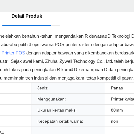
Detail Produk
ng melelahkan bertahun -tahun, mengandalkan R dewasa&D Teknologi D
m abu-abu putih 3 opsi warna POS printer sistem dengan adaptor bawa
m
Printer POS
dengan adaptor bawaan yang dikembangkan berdasarka
industri. Sejak awal kami, Zhuhai Zywell Technology Co., Ltd. telah be
 lebih fokus pada peningkatan R kami&D kemampuan D dan peningkat
 memimpin tren industri dan menjaga kami tetap kompetitif di pasar.
Jenis:
Panas
Menggunakan:
Printer kwit
Ukuran kertas maks:
80mm
Kecepatan cetak warna:
non
AU