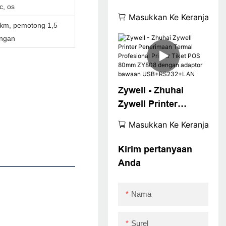
, os
Zywell ZY808 Tablet
Masukkan Ke Keranjang
Murah 3 Inch Pos
 km, pemotong 1,5
Printer Tiket Termal
ongan
USB
Zywell - Zhuhai
Zywell Printer
Penerimaan Termal
Masukkan Ke Keranjang
Profesional Printer
Tiket POS 80mm
Kirim pertanyaan
ZY808 dengan
Anda
adaptor bawaan
USB+RS232+LAN
Nama
Surel