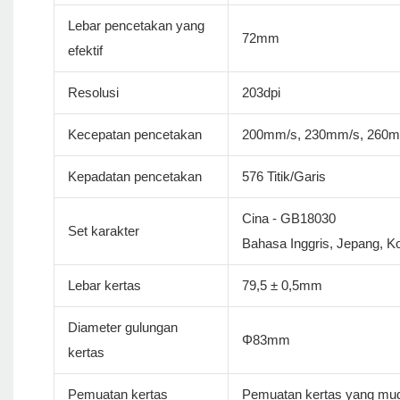
Lebar pencetakan yang
72mm
efektif
Resolusi
203dpi
Kecepatan pencetakan
200mm/s, 230mm/s, 260
Kepadatan pencetakan
576 Titik/Garis
Cina - GB18030
Set karakter
Bahasa Inggris, Jepang, Ko
Lebar kertas
79,5 ± 0,5mm
Diameter gulungan
Φ83mm
kertas
Pemuatan kertas
Pemuatan kertas yang mu