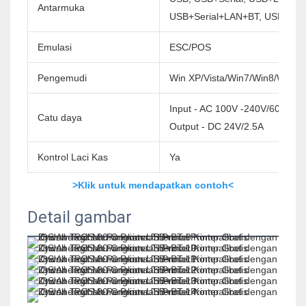
Antarmuka
USB+Serial+LAN+BT, USB+Ser
Emulasi
ESC/POS
Pengemudi
Win XP/Vista/Win7/Win8/Win1
Input - AC 100V -240V/60Hz
Catu daya
Output - DC 24V/2.5A
Kontrol Laci Kas
Ya
>Klik untuk mendapatkan contoh<
Detail gambar