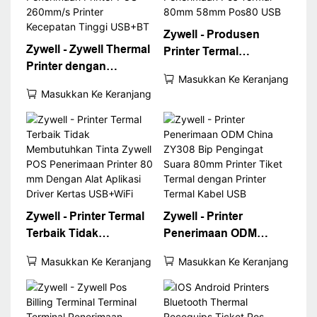
Zywell - Produsen
Zywell - Zywell Thermal
Printer Termal
Printer dengan
Profesional Zywell
Masukkan Ke Keranjang
Bluetooth ZY308 58mm
ZY308 Printer
Masukkan Ke Keranjang
80mm Penerimaan
Penerimaan Pos Termal
Printer POS 260mm/s
80mm 58mm Pos80
Printer Kecepatan
USB
Tinggi USB+BT
Zywell - Printer Termal
Zywell - Printer
Terbaik Tidak
Penerimaan ODM
Membutuhkan Tinta
China ZY308 Bip
Masukkan Ke Keranjang
Masukkan Ke Keranjang
Zywell POS
Pengingat Suara 80mm
Penerimaan Printer 80
Printer Tiket Termal
mm Dengan Alat
dengan Printer Termal