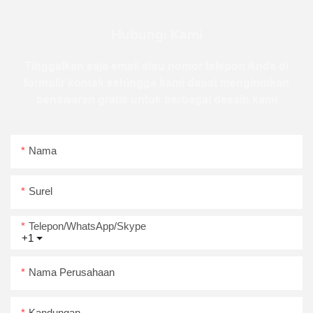
Hubungi Kami
Tinggalkan saja email atau nomor telepon Anda di
formulir kontak sehingga kami dapat mengirimkan
penawaran gratis untuk berbagai desain kami
Nama
Surel
Telepon/WhatsApp/Skype
+1
Nama Perusahaan
Kandungan