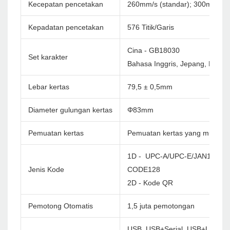
Kecepatan pencetakan
260mm/s (standar); 300mm/s
Kepadatan pencetakan
576 Titik/Garis
Cina - GB18030
Set karakter
Bahasa Inggris, Jepang, Korea 
Lebar kertas
79,5 ± 0,5mm
Diameter gulungan kertas
Φ83mm
Pemuatan kertas
Pemuatan kertas yang mudah
1D - UPC-A/UPC-E/JAN13(EA
Jenis Kode
CODE128
2D - Kode QR
Pemotong Otomatis
1,5 juta pemotongan
USB, USB+Serial, USB+LAN, U