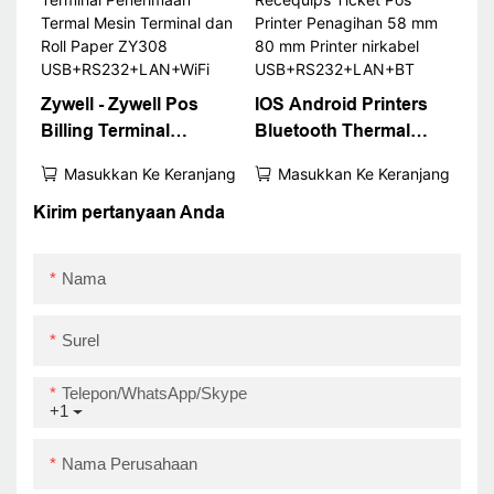
Aplikasi Driver Kertas
Kabel USB
USB+WiFi
Zywell - Zywell Pos
IOS Android Printers
Billing Terminal
Bluetooth Thermal
Terminal Terminal
Recequips Ticket Pos
Masukkan Ke Keranjang
Masukkan Ke Keranjang
Penerimaan Termal
Printer Penagihan 58
Mesin Terminal dan
mm 80 mm Printer
Kirim pertanyaan Anda
Roll Paper ZY308
nirkabel
USB+RS232+LAN+WiFi
USB+RS232+LAN+BT
Nama
Surel
Telepon/WhatsApp/Skype
+1
Nama Perusahaan