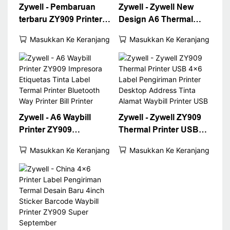
Zywell - Pembaruan
Zywell - Zywell New
terbaru ZY909 Printer
Design A6 Thermal
Thermal Printer Label
Waybill Printer untuk
Masukkan Ke Keranjang
Masukkan Ke Keranjang
Pengiriman Printer 4x6
Logistics Express Fast
Thermal Waybill A6
4x6 Label Pengiriman
Printer USB+WiFi
Printer Desktop 4
"Printer Label Printer
Zywell - A6 Waybill
Zywell - Zywell ZY909
Printer ZY909
Thermal Printer USB
Impresora Etiquetas
4x6 Label Pengiriman
Masukkan Ke Keranjang
Masukkan Ke Keranjang
Tinta Label Termal
Printer Desktop
Printer Bluetooth Way
Address Tinta Alamat
Printer Bill Printer
Waybill Printer USB