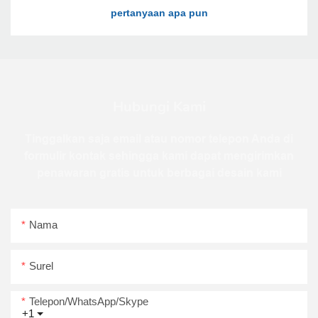
Hubungi Kami
Tinggalkan saja email atau nomor telepon Anda di
formulir kontak sehingga kami dapat mengirimkan
penawaran gratis untuk berbagai desain kami
Nama
Surel
Telepon/WhatsApp/Skype
+1