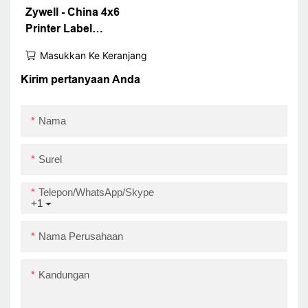
Zywell - China 4x6
Printer Label
Pengiriman Termal
Masukkan Ke Keranjang
Desain Baru 4inch
Sticker Barcode Waybill
Kirim pertanyaan Anda
Printer ZY909 Super
September
Nama
Surel
Telepon/WhatsApp/Skype
+1
Nama Perusahaan
Kandungan