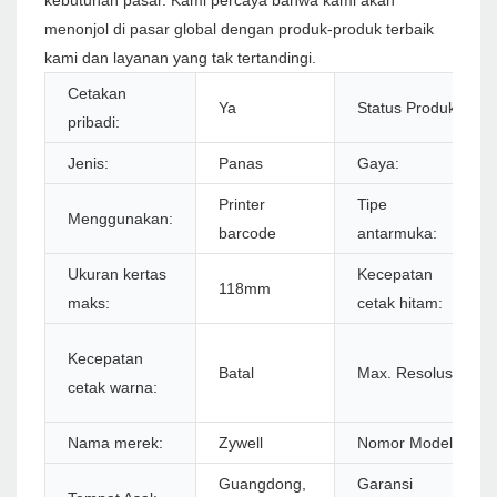
kebutuhan pasar. Kami percaya bahwa kami akan
menonjol di pasar global dengan produk-produk terbaik
kami dan layanan yang tak tertandingi.
Cetakan
Ya
Status Produk:
pribadi:
Jenis:
Panas
Gaya:
Printer
Tipe
Menggunakan:
barcode
antarmuka:
Ukuran kertas
Kecepatan
118mm
maks:
cetak hitam:
Kecepatan
Batal
Max. Resolusi:
cetak warna:
Nama merek:
Zywell
Nomor Model:
Guangdong,
Garansi